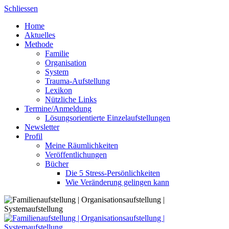
Skip
Schliessen
to
Home
content
Aktuelles
Methode
Familie
Organisation
System
Trauma-Aufstellung
Lexikon
Nützliche Links
Termine/Anmeldung
Lösungsorientierte Einzelaufstellungen
Newsletter
Profil
Meine Räumlichkeiten
Veröffentlichungen
Bücher
Die 5 Stress-Persönlichkeiten
Wie Veränderung gelingen kann