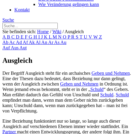
Wie Veränderung gelingen kann
Kontakt
Suche
Sie befinden sich:
Home
/
Wiki
/
Ausgleich
A
B
C
D
E
F
G
H
I
J
K
L
M
N
O
P
R
S
T
U
V
W
Z
Ab
Ac
Ad
Af
Ak
Al
An
Ar
As
Au
Auf
Aus
Aut
Ausgleich
Der Begriff Ausgleich steht für ein archaisches
Geben und Nehmen
.
Eine der Thesen dazu bedeutet, dass Beziehung nur dann gelingt,
wenn der Ausgleich zwischen
Geben und Nehmen
in Ordnung ist.
Wenn jemand etwas bekommt, steht er in der „
Schuld
“ des Gebers.
Man erfährt dadurch das Gefühl von Unschuld und
Schuld
.
Schuld
empfindet man dann, wenn man dem Geber nichts zurückgeben
kann; Unschuld dann, wenn man zurückgegeben hat – man ist frei
von Verpflichtung.
Eine Beziehung funktioniert nur so lange, so lange auch dieser
Ausgleich auf verschiedenen Ebenen immer wieder stattfindet. Ein
Partner
macht einen Entwicklungssprung, der andere folgt ihm. Ein