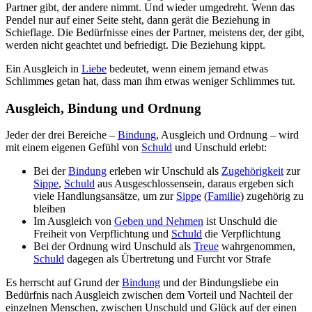
Partner gibt, der andere nimmt. Und wieder umgedreht. Wenn das
Pendel nur auf einer Seite steht, dann gerät die Beziehung in
Schieflage. Die Bedürfnisse eines der Partner, meistens der, der gibt,
werden nicht geachtet und befriedigt. Die Beziehung kippt.
Ein Ausgleich in
Liebe
bedeutet, wenn einem jemand etwas
Schlimmes getan hat, dass man ihm etwas weniger Schlimmes tut.
Ausgleich, Bindung und Ordnung
Jeder der drei Bereiche –
Bindung
, Ausgleich und Ordnung – wird
mit einem eigenen Gefühl von
Schuld
und Unschuld erlebt:
Bei der
Bindung
erleben wir Unschuld als
Zugehörigkeit
zur
Sippe
,
Schuld
aus Ausgeschlossensein, daraus ergeben sich
viele Handlungsansätze, um zur
Sippe
(
Familie
) zugehörig zu
bleiben
Im Ausgleich von
Geben und Nehmen
ist Unschuld die
Freiheit von Verpflichtung und
Schuld
die Verpflichtung
Bei der Ordnung wird Unschuld als
Treue
wahrgenommen,
Schuld
dagegen als Übertretung und Furcht vor Strafe
Es herrscht auf Grund der
Bindung
und der Bindungsliebe ein
Bedürfnis nach Ausgleich zwischen dem Vorteil und Nachteil der
einzelnen Menschen, zwischen Unschuld und Glück auf der einen