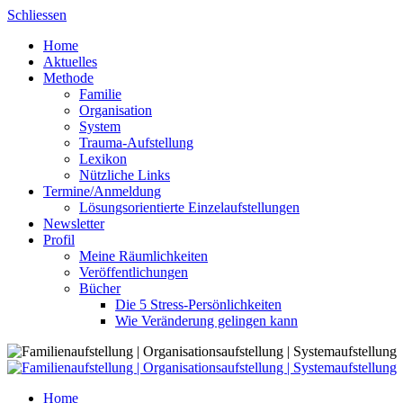
Skip
Schliessen
to
Home
content
Aktuelles
Methode
Familie
Organisation
System
Trauma-Aufstellung
Lexikon
Nützliche Links
Termine/Anmeldung
Lösungsorientierte Einzelaufstellungen
Newsletter
Profil
Meine Räumlichkeiten
Veröffentlichungen
Bücher
Die 5 Stress-Persönlichkeiten
Wie Veränderung gelingen kann
Home