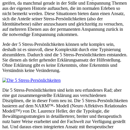
greifen, da manchmal gerade in der Stille und Entspannung Themen
aus der eigenen Historie auftauchen, die im normalen Erleben so
nicht bemerkt werden. Diese Situationen bieten dann einen Ansatz,
sich die Anteile seiner Stress-Persönlichkeiten (also der
Identitätsebene) näher anzuschauen und gleichzeitig zu versuchen,
auf mehreren Ebenen aus der permanenten Anspannung zurück in
die notwendige Entspannung zukommen.
Jede der 5 Stress-Persönlichkeiten können sehr komplex sein,
deshalb ist es sinnvoll, diese Komplexität durch eine Typisierung
abzumildern. Dadurch sind die 5 Stress-Persönlichkeiten entstanden.
Sie dienen als tiefer gehender Erklärungsansatz der Hilfestellung.
Ohne Erklärung gibt es keine Erkenntnis, ohne Erkenntnis und
Verständnis keine Veränderung.
Die 5 Stress-Persönlichkeiten sind kein neu erfundenes Rad; aber
eine gut zusammengestellte Erklärung aus verschiedenen
Disziplinen, die in dieser Form neu ist. Die 5 Stress-Persönlichkeiten
basieren auf dem NARM™- Modell (Neuro Affektives Relationales
Modell™) von Dr. Laurence Heller, der die Typologie, die
Bewältigungsstrategien in detaillierterer, breiter und therapeutisch
nutz barer Weise erarbeitet und der Fachwelt zur Verfügung gestellt
hat. Und daraus einen integrierten Ansatz mit therapeutischer