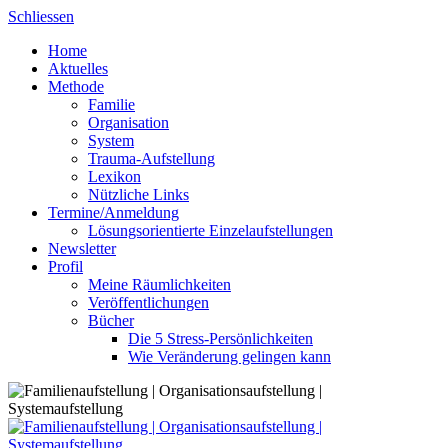
Skip
Schliessen
to
Home
content
Aktuelles
Methode
Familie
Organisation
System
Trauma-Aufstellung
Lexikon
Nützliche Links
Termine/Anmeldung
Lösungsorientierte Einzelaufstellungen
Newsletter
Profil
Meine Räumlichkeiten
Veröffentlichungen
Bücher
Die 5 Stress-Persönlichkeiten
Wie Veränderung gelingen kann