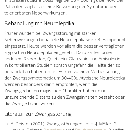
ansonsten übliche Dosis liegt bei 50 – 200 mg). Bei 40% der
Patienten zeigte sich eine Besserung der Symptome bei
tolerierbaren Nebenwirkungen.
Behandlung mit Neuroleptika
Früher wurden bei Zwangsstörung mit starken
Nebenwirkungen behaftete Neuroleptika wie z.B. Haloperidol
eingesetzt. Heute werden vor allem die besser verträglichen
atypischen Neuroleptika eingesetzt. Dazu zählen unter
anderem Risperidon, Quetiapin, Olanzapin und Amisulpirid.
In kontrollierten Studien sprach ungefähr die Hälfte der so
behandelten Patienten an. Es kam zu einer Verbesserung
der Zwangssymptomatik um 30-40%. Atypische Neuroleptika
werden besonders dann empfohlen, wenn die
Zwangsgedanken magischen Charakter haben, eine
unzureichende Distanz zu den Zwangsinhalten besteht oder
die Zwänge bizarr wirken.
Literatur zur Zwangsstörung
A. Deister (2001): Zwangsstörungen. In: H.-J. Möller, G.