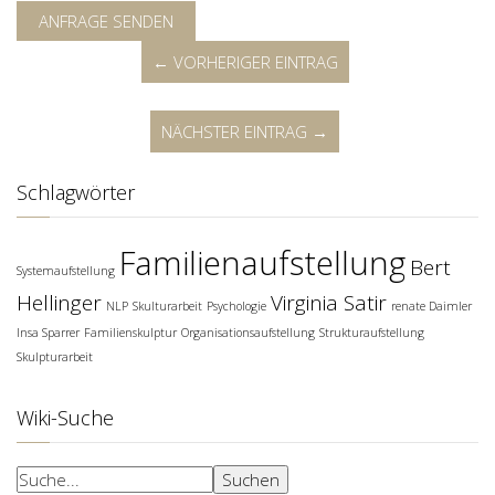
ANFRAGE SENDEN
← VORHERIGER EINTRAG
NÄCHSTER EINTRAG →
Schlagwörter
Familienaufstellung
Bert
Systemaufstellung
Hellinger
Virginia Satir
NLP
Skulturarbeit
Psychologie
renate Daimler
Insa Sparrer
Familienskulptur
Organisationsaufstellung
Strukturaufstellung
Skulpturarbeit
Wiki-Suche
Suchen
Suchen