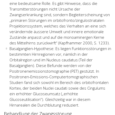
eine bedeutsame Rolle. Es gibt Hinweise, dass die
Transmitterstörungen nicht Ursache der
Zwangserkrankung sind, sondern Begleiterscheinung von
„primären Störungen im orbitofronto/zingulostriatalen
Projektionssystem, welches das Verhalten an eine sich
verändernde äussere Umwelt und innere emotionale
Zustände anpasst und auf die monoaminergen Kerne
des Mittelhirns zurückwirft“ (Kapfhammer 2000, S. 1233).
Basalganglien-Hypothese: Es liegen Funktionsstörungen in
bestimmten Hirnregionen vor, nämlich in der
Orbitalregion und im Nucleus caudatus (Teil der
Basalganglien). Diese Befunde werden von der
Positronenemissionstomographie (PET) gestützt. In
Positronen-Emissions-Computertomographischen
Studien fand sich sowohl im Bereich des orbitofrontalen
Kortex, der beiden Nuclei caudati sowie des Cingulums
ein erhöhter Glucoseumsatz („erhöhte
Glucoseutilisation“). Gleichzeitig war in diesem
Hirnarealen die Durchblutung reduziert.
Behandlung der Zwangsstörung