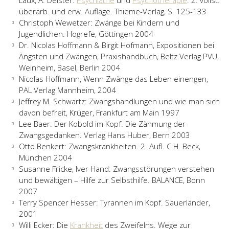
Laux, A. Deister:
Psychiatrie
und
Psychotherapie
. 2. vollst.
überarb. und erw. Auflage. Thieme-Verlag, S. 125-133
Christoph Wewetzer: Zwänge bei Kindern und
Jugendlichen. Hogrefe, Göttingen 2004
Dr. Nicolas Hoffmann & Birgit Hofmann, Expositionen bei
Ängsten und Zwängen, Praxishandbuch, Beltz Verlag PVU,
Weinheim, Basel, Berlin 2004
Nicolas Hoffmann, Wenn Zwänge das Leben einengen,
PAL Verlag Mannheim, 2004
Jeffrey M. Schwartz: Zwangshandlungen und wie man sich
davon befreit, Krüger, Frankfurt am Main 1997
Lee Baer: Der Kobold im Kopf. Die Zähmung der
Zwangsgedanken. Verlag Hans Huber, Bern 2003
Otto Benkert: Zwangskrankheiten. 2. Aufl. C.H. Beck,
München 2004
Susanne Fricke, Iver Hand: Zwangsstörungen verstehen
und bewältigen – Hilfe zur Selbsthilfe. BALANCE, Bonn
2007
Terry Spencer Hesser: Tyrannen im Kopf. Sauerländer,
2001
Willi Ecker: Die
Krankheit
des Zweifelns. Wege zur