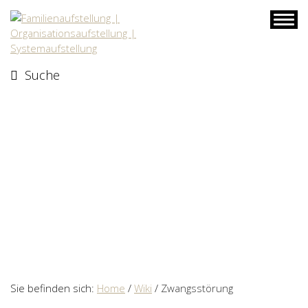
Skip
to
content
Suche
Sie befinden sich:
Home
/
Wiki
/
Zwangsstörung