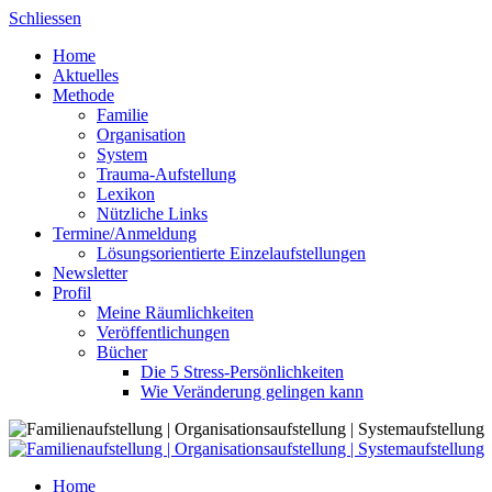
Skip
Schliessen
to
Home
content
Aktuelles
Methode
Familie
Organisation
System
Trauma-Aufstellung
Lexikon
Nützliche Links
Termine/Anmeldung
Lösungsorientierte Einzelaufstellungen
Newsletter
Profil
Meine Räumlichkeiten
Veröffentlichungen
Bücher
Die 5 Stress-Persönlichkeiten
Wie Veränderung gelingen kann
Home