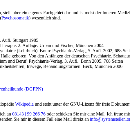
stellt aber ein eigenes Fachgebiet dar und ist meist der Inneren Mediz
(
Psychosomatik
) wesentlich sind.
 Aufl. Stuttgart 1985
 Therapie. 2. Auflage. Urban und Fischer, München 2004
iatrie (Lehrbuch). Bonn: Psychiatrie-Verlag, 5. Aufl. 2002, 688 Sei
Halle geboren. Von den Anfängen der deutschen Psychiatrie. Schattauer
m und Beruf. Psychiatrie-Verlag, 3. Aufl., Bonn 2005, 768 Seiten
Krankheitslehren, Irrwege, Behandlungsformen. Beck, München 2006
ervenheilkunde (DGPPN)
klopädie
Wikipedia
und steht unter der GNU-Lizenz für freie Dokumenta
mich an
08143 | 99 266 76
oder schicken Sie mir eine Mail. Ich freue m
enden Sie mir in diesem Fall eine Mail direkt an
info@systemstellen.o