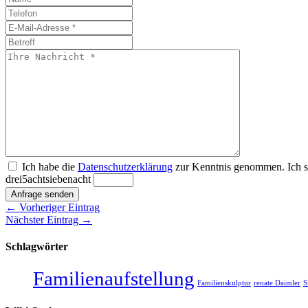
Ich habe die
Datenschutzerklärung
zur Kenntnis genommen. Ich st
drei
5
acht
sieben
acht
Anfrage senden
← Vorheriger Eintrag
Nächster Eintrag →
Schlagwörter
Familienaufstellung
Familienskulptur
renate Daimler
S