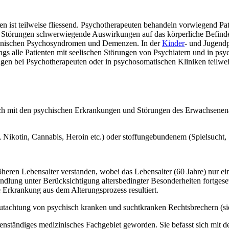
n ist teilweise fliessend. Psychotherapeuten behandeln vorwiegend Pa
e Störungen schwerwiegende Auswirkungen auf das körperliche Befinden
rganischen Psychosyndromen und Demenzen. In der
Kinder
- und Jugendp
s alle Patienten mit seelischen Störungen von Psychiatern und in psy
gen bei Psychotherapeuten oder in psychosomatischen Kliniken teilweise
sich mit den psychischen Erkrankungen und Störungen des Erwachsenenal
Nikotin, Cannabis, Heroin etc.) oder stoffungebundenem (Spielsucht, 
öheren Lebensalter verstanden, wobei das Lebensalter (60 Jahre) nur 
andlung unter Berücksichtigung altersbedingter Besonderheiten fortges
Erkrankung aus dem Alterungsprozess resultiert.
gutachtung von psychisch kranken und suchtkranken Rechtsbrechern (s
eigenständiges medizinisches Fachgebiet geworden. Sie befasst sich mi