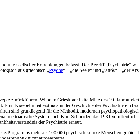
Behandlung seelischer Erkrankungen befasst. Der Begriff „Psychiatrie“ 
mologisch aus griechisch „
Psyche
“ – „die Seele“ und „iatrós“ – „der Ar
epte zurückführen. Wilhelm Griesinger hatte Mitte des 19. Jahrhunder
t. Emil Kraepelin hat erstmals in der Geschichte der Psychiatrie ein b
ahren sind grundlegend für die Methodik modernen psychopathologisc
sogenannte triadische System nach Kurt Schneider, das 1931 veröffentli
nkheitsverständnis der Psychiatrie erneut.
sie-Programms mehr als 100.000 psychisch kranke Menschen getötet. Di
desrepublik nicht aufgearbeitet.