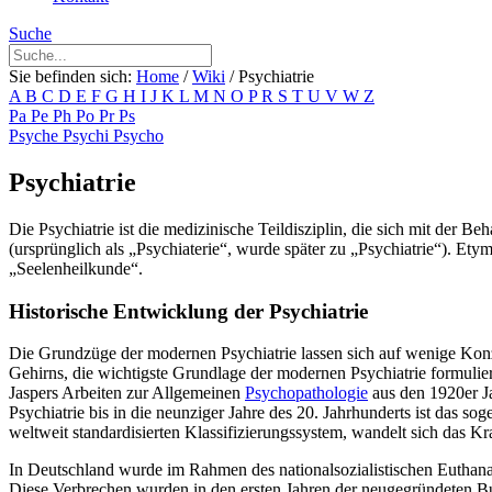
Suche
Sie befinden sich:
Home
/
Wiki
/
Psychiatrie
A
B
C
D
E
F
G
H
I
J
K
L
M
N
O
P
R
S
T
U
V
W
Z
Pa
Pe
Ph
Po
Pr
Ps
Psyche
Psychi
Psycho
Psychiatrie
Die Psychiatrie ist die medizinische Teildisziplin, die sich mit der 
(ursprünglich als „Psychiaterie“, wurde später zu „Psychiatrie“). Ety
„Seelenheilkunde“.
Historische Entwicklung der Psychiatrie
Die Grundzüge der modernen Psychiatrie lassen sich auf wenige Konz
Gehirns, die wichtigste Grundlage der modernen Psychiatrie formulier
Jaspers Arbeiten zur Allgemeinen
Psychopathologie
aus den 1920er J
Psychiatrie bis in die neunziger Jahre des 20. Jahrhunderts ist das 
weltweit standardisierten Klassifizierungssystem, wandelt sich das Kra
In Deutschland wurde im Rahmen des nationalsozialistischen Euthana
Diese Verbrechen wurden in den ersten Jahren der neugegründeten Bun