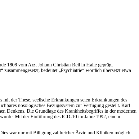
wurde 1808 vom Arzt Johann Christian Reil in Halle geprägt
zt“ zusammengesetzt, bedeutet „Psychiatrie“ wörtlich übersetzt etwa
ts mit der These, seelische Erkrankungen seien Erkrankungen des
rauchbares nosologisches Bezugssystem zur Verfügung gestellt. Karl
hen Denkens. Die Grundlage des Krankheitsbegriffes in der modernen
cht wurde. Mit der Einführung des ICD-10 im Jahre 1992, einem
es war nur mit Billigung zahlreicher Ärzte und Kliniken möglich.