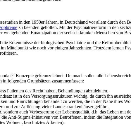
estudien in den 1950er Jahren, in Deutschland vor allem durch den B
zophrenie
zu beenden geholfen. Mit der Psychiatriereform in den sechz
iner weitgehenden Emanzipation der seelisch kranken Menschen von B
 die Erkenntnisse der biologischen Psychiatrie und die Reformbemühun
 im Mittelpunkt wie noch vor einigen Jahrzehnten. Trotzdem lernen Ps
ofitieren.
modale“ Konzepte gekennzeichnet. Demnach sollen alle Lebensbereiche
ich in folgenden Grundsätzen zusammenfassen:
e, dass Patienten das Recht haben, Behandlungen abzulehnen.
ndsatz ist in den Versorgungsstrukturen wichtig, da durch ihn ausreic
ken und Einrichtungen behandelt zu werden, die in der Nähe ihres Woh
rn und zur Auflösung vieler Landeskrankenhäuser geführt.
g, sondern auch Verbesserung der Lebensqualität, d.h. das Leben mit d
 die Anti-Stigma-Initiativen von Betroffenen, indem die Integration vo
utes Wohnen, beschütztes Arbeiten).