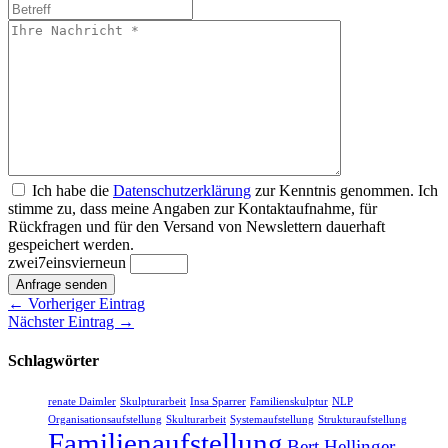
Ich habe die
Datenschutzerklärung
zur Kenntnis genommen. Ich
stimme zu, dass meine Angaben zur Kontaktaufnahme, für
Rückfragen und für den Versand von Newslettern dauerhaft
gespeichert werden.
zwei
7
eins
vier
neun
Anfrage senden
← Vorheriger Eintrag
Nächster Eintrag →
Schlagwörter
renate Daimler
Skulpturarbeit
Insa Sparrer
Familienskulptur
NLP
Organisationsaufstellung
Skulturarbeit
Systemaufstellung
Strukturaufstellung
Familienaufstellung
Bert Hellinger