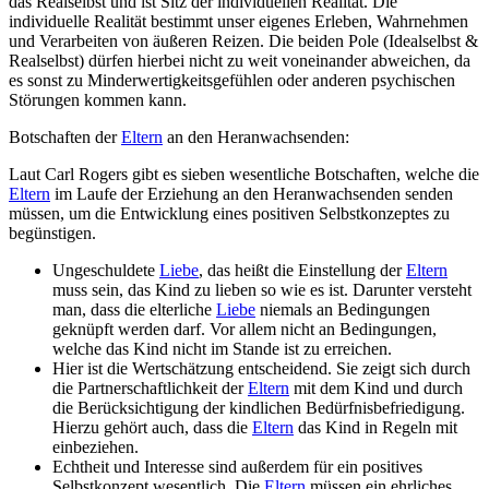
das Realselbst und ist Sitz der individuellen Realität. Die
individuelle Realität bestimmt unser eigenes Erleben, Wahrnehmen
und Verarbeiten von äußeren Reizen. Die beiden Pole (Idealselbst &
Realselbst) dürfen hierbei nicht zu weit voneinander abweichen, da
es sonst zu Minderwertigkeitsgefühlen oder anderen psychischen
Störungen kommen kann.
Botschaften der
Eltern
an den Heranwachsenden:
Laut Carl Rogers gibt es sieben wesentliche Botschaften, welche die
Eltern
im Laufe der Erziehung an den Heranwachsenden senden
müssen, um die Entwicklung eines positiven Selbstkonzeptes zu
begünstigen.
Ungeschuldete
Liebe
, das heißt die Einstellung der
Eltern
muss sein, das Kind zu lieben so wie es ist. Darunter versteht
man, dass die elterliche
Liebe
niemals an Bedingungen
geknüpft werden darf. Vor allem nicht an Bedingungen,
welche das Kind nicht im Stande ist zu erreichen.
Hier ist die Wertschätzung entscheidend. Sie zeigt sich durch
die Partnerschaftlichkeit der
Eltern
mit dem Kind und durch
die Berücksichtigung der kindlichen Bedürfnisbefriedigung.
Hierzu gehört auch, dass die
Eltern
das Kind in Regeln mit
einbeziehen.
Echtheit und Interesse sind außerdem für ein positives
Selbstkonzept wesentlich. Die
Eltern
müssen ein ehrliches