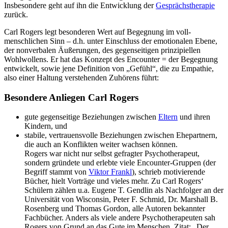
Insbesondere geht auf ihn die Entwicklung der
Gesprächstherapie
zurück.
Carl Rogers legt besonderen Wert auf Begegnung im voll-
menschlichen Sinn – d.h. unter Einschluss der emotionalen Ebene,
der nonverbalen Äußerungen, des gegenseitigen prinzipiellen
Wohlwollens. Er hat das Konzept des Encounter = der Begegnung
entwickelt, sowie jene Definition von „Gefühl“, die zu Empathie,
also einer Haltung verstehenden Zuhörens führt:
Besondere Anliegen Carl Rogers
gute gegenseitige Beziehungen zwischen
Eltern
und ihren
Kindern, und
stabile, vertrauensvolle Beziehungen zwischen Ehepartnern,
die auch an Konflikten weiter wachsen können.
Rogers war nicht nur selbst gefragter Psychotherapeut,
sondern gründete und erlebte viele Encounter-Gruppen (der
Begriff stammt von
Viktor Frankl
), schrieb motivierende
Bücher, hielt Vorträge und vieles mehr. Zu Carl Rogers‘
Schülern zählen u.a. Eugene T. Gendlin als Nachfolger an der
Universität von Wisconsin, Peter F. Schmid, Dr. Marshall B.
Rosenberg und Thomas Gordon, alle Autoren bekannter
Fachbücher. Anders als viele andere Psychotherapeuten sah
Rogers von Grund an das Gute im Menschen. Zitat: „Der