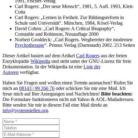
1991, Fischer-Verlag
Carl Rogers: „Der neue Mensch“, 1981, 5. Aufl. 1993, Klett-
Cotta
Carl Rogers: „Lernen in Freiheit. Zur Bildungsreform in
Schule und Universität“. München, 1984, Kösel-Verlag
David Cohen: „Carl Rogers: A Critical Biography“,
Constable and Robinson, Neuauflage 2000
Norbert Groddeck: „Carl Rogers. Wegbereiter der modernen
Psychotherapie
“. Primus Verlag (Darmstadt) 2002. 213 Seiten
Dieser Artikel basiert auf dem Artikel
Carl Rogers
aus der freien
Enzyklopädie
Wikipedia
und steht unter der GNU-Lizenz für freie
Dokumentation. In der Wikipedia ist eine
Liste der
Autoren
verfügbar.
Haben Sie Fragen und wollen einen Termin ausmachen? Rufen Sie
mich an
08143 | 99 266 76
oder schicken Sie mir eine Mail. Ich
freue mich auf Ihre Anregungen und Nachrichten!
Bitte beachten:
Die Formulare funktionieren nicht mit Yahoo & AOL-Mailadressen.
Bitte senden Sie mir in diesem Fall eine Mail direkt an
info@systemstellen.org
.