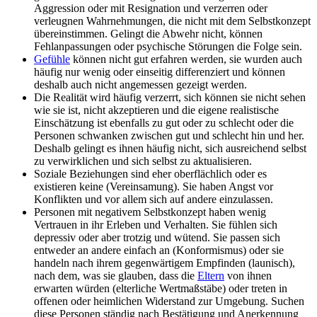
Aggression oder mit Resignation und verzerren oder
verleugnen Wahrnehmungen, die nicht mit dem Selbstkonzept
übereinstimmen. Gelingt die Abwehr nicht, können
Fehlanpassungen oder psychische Störungen die Folge sein.
Gefühle
können nicht gut erfahren werden, sie wurden auch
häufig nur wenig oder einseitig differenziert und können
deshalb auch nicht angemessen gezeigt werden.
Die Realität wird häufig verzerrt, sich können sie nicht sehen
wie sie ist, nicht akzeptieren und die eigene realistische
Einschätzung ist ebenfalls zu gut oder zu schlecht oder die
Personen schwanken zwischen gut und schlecht hin und her.
Deshalb gelingt es ihnen häufig nicht, sich ausreichend selbst
zu verwirklichen und sich selbst zu aktualisieren.
Soziale Beziehungen sind eher oberflächlich oder es
existieren keine (Vereinsamung). Sie haben Angst vor
Konflikten und vor allem sich auf andere einzulassen.
Personen mit negativem Selbstkonzept haben wenig
Vertrauen in ihr Erleben und Verhalten. Sie fühlen sich
depressiv oder aber trotzig und wütend. Sie passen sich
entweder an andere einfach an (Konformismus) oder sie
handeln nach ihrem gegenwärtigem Empfinden (launisch),
nach dem, was sie glauben, dass die
Eltern
von ihnen
erwarten würden (elterliche Wertmaßstäbe) oder treten in
offenen oder heimlichen Widerstand zur Umgebung. Suchen
diese Personen ständig nach Bestätigung und Anerkennung