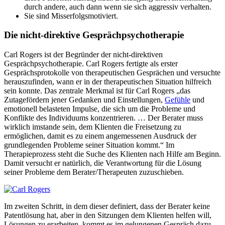
durch andere, auch dann wenn sie sich aggressiv verhalten.
Sie sind Misserfolgsmotiviert.
Die nicht-direktive Gesprächpsychotherapie
Carl Rogers ist der Begründer der nicht-direktiven
Gesprächpsychotherapie. Carl Rogers fertigte als erster
Gesprächsprotokolle von therapeutischen Gesprächen und versuchte
herauszufinden, wann er in der therapeutischen Situation hilfreich
sein konnte. Das zentrale Merkmal ist für Carl Rogers „das
Zutagefördern jener Gedanken und Einstellungen,
Gefühle
und
emotionell belasteten Impulse, die sich um die Probleme und
Konflikte des Individuums konzentrieren. … Der Berater muss
wirklich imstande sein, dem Klienten die Freisetzung zu
ermöglichen, damit es zu einem angemessenen Ausdruck der
grundlegenden Probleme seiner Situation kommt.“ Im
Therapieprozess steht die Suche des Klienten nach Hilfe am Beginn.
Damit versucht er natürlich, die Verantwortung für die Lösung
seiner Probleme dem Berater/Therapeuten zuzuschieben.
Im zweiten Schritt, in dem dieser definiert, dass der Berater keine
Patentlösung hat, aber in den Sitzungen dem Klienten helfen will,
Lösungen zu erarbeiten, kommt es im gelungenen Gespräch dazu,