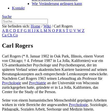
Wie Veränderung gelingen kann
Kontakt
Suche
Sie befinden sich:
Home
/
Wiki
/
Carl Rogers
A
B
C
D
E
F
G
H
I
J
K
L
M
N
O
P
R
S
T
U
V
W
Z
Ca
Ch
Co
Carl Rogers
Carl Rogers (* 8. Januar 1902 in Oak Park, Illinois, einem Vorort
von Chicago; † 4. Februar 1987 in La Jolla, Kalifornien) war ein
US-amerikanischer Psychologe und Psychotherapeut, der im
späteren Verlauf seiner akademischen Karriere basierend auf seinen
Beratungskonzepten auch entsprechende Lernkonzepte entwickelte.
Nachdem Carl Rogers 1963 seinen Lehrauftrag als Professor für
Psychologie
und
Psychiatrie
an der Universität von Wisconsin
zurückgegeben hatte, gründete er in La Jolla, Kalifornien, das
Center for the Study of the Person.
Seine von einem humanistischen Menschenbild geprägten Arbeiten
wirken in viele Bereiche der angewandten
Psychologie
, Soziologie,
Pädagogik, Sozialen Arbeit, Seelsorge und Medizin hinein.