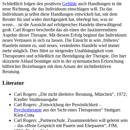
Schließlich folgen den positiven
Gefühle
auch Handlungen in die
neue Richtung, die das Individuum einschlagen will. Da das
Individuum ja selbst diese Handlungen entwickelt hat, mit dem
Berater für und wider durchgespielt hat, überlegt hat, was ist
wenn… ist die Aussicht auf erfolgreiches Handeln überwältigend
groß. Carl Rogers beschreibt das als einen der faszinierendsten
Aspekte dieser Therapie. Mit diesem Erfolg beginnt das Individuum
neues Vertrauen in sich zu fassen. Die Einsicht in sein ‚früheres‘
Handeln nimmt zu, und neues, verändertes Handeln wird immer
mehr möglich. Dies führt zu steigender Unabhängigkeit vom
Therapeuten und schließlich zur Beendigung der Therapie. Der hier
skizzierte Ablauf bestätigte sich in der systematischen Erforschung
hilfreicher Beziehungen mit dem Ansatz der nichtdirektiven
Beratung.
Literatur
Carl Rogers: „Die nicht direktive Beratung, München“, 1972;
Kindler Studienausgabe
Carl Rogers: „Entwicklung der Persönlichkeit –
Psychotherapie
aus der Sicht eines Therapeuten“ Stuttgart:
Klett-Cotta
Carl Rogers: „Partnerschule. Zusammenleben will gelernt sein
– das offene Gespräch mit Paaren und Ehepaaren“, FfM,