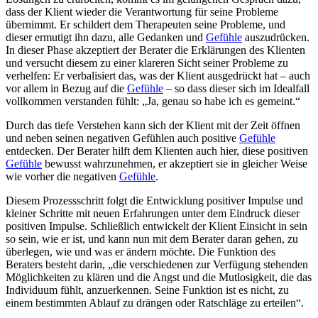
dass der Klient wieder die Verantwortung für seine Probleme
übernimmt. Er schildert dem Therapeuten seine Probleme, und
dieser ermutigt ihn dazu, alle Gedanken und
Gefühle
auszudrücken.
In dieser Phase akzeptiert der Berater die Erklärungen des Klienten
und versucht diesem zu einer klareren Sicht seiner Probleme zu
verhelfen: Er verbalisiert das, was der Klient ausgedrückt hat – auch
vor allem in Bezug auf die
Gefühle
– so dass dieser sich im Idealfall
vollkommen verstanden fühlt: „Ja, genau so habe ich es gemeint.“
Durch das tiefe Verstehen kann sich der Klient mit der Zeit öffnen
und neben seinen negativen Gefühlen auch positive
Gefühle
entdecken. Der Berater hilft dem Klienten auch hier, diese positiven
Gefühle
bewusst wahrzunehmen, er akzeptiert sie in gleicher Weise
wie vorher die negativen
Gefühle
.
Diesem Prozessschritt folgt die Entwicklung positiver Impulse und
kleiner Schritte mit neuen Erfahrungen unter dem Eindruck dieser
positiven Impulse. Schließlich entwickelt der Klient Einsicht in sein
so sein, wie er ist, und kann nun mit dem Berater daran gehen, zu
überlegen, wie und was er ändern möchte. Die Funktion des
Beraters besteht darin, „die verschiedenen zur Verfügung stehenden
Möglichkeiten zu klären und die Angst und die Mutlosigkeit, die das
Individuum fühlt, anzuerkennen. Seine Funktion ist es nicht, zu
einem bestimmten Ablauf zu drängen oder Ratschläge zu erteilen“.