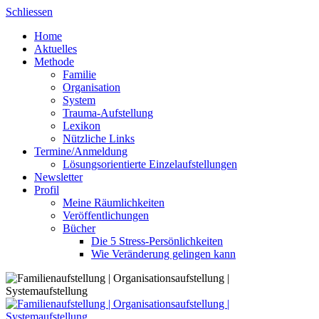
Skip
Schliessen
to
Home
content
Aktuelles
Methode
Familie
Organisation
System
Trauma-Aufstellung
Lexikon
Nützliche Links
Termine/Anmeldung
Lösungsorientierte Einzelaufstellungen
Newsletter
Profil
Meine Räumlichkeiten
Veröffentlichungen
Bücher
Die 5 Stress-Persönlichkeiten
Wie Veränderung gelingen kann