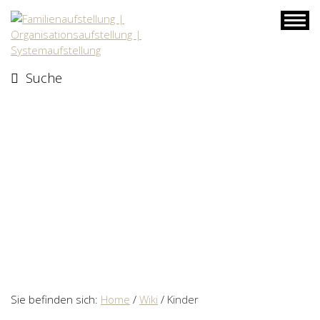
Skip
to
content
Suche
Sie befinden sich:
Home
/
Wiki
/
Kinder