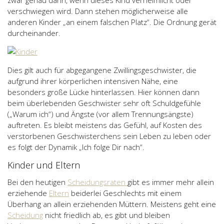
zwar genau dann, wenn dieses Kind verheimlicht oder
verschwiegen wird. Dann stehen möglicherweise alle
anderen Kinder „an einem falschen Platz“. Die Ordnung gerät
durcheinander.
Dies gilt auch für abgegangene Zwillingsgeschwister, die
aufgrund ihrer körperlichen intensiven Nähe, eine
besonders große Lücke hinterlassen. Hier können dann
beim überlebenden Geschwister sehr oft Schuldgefühle
(„Warum ich“) und Ängste (vor allem Trennungsängste)
auftreten. Es bleibt meistens das Gefühl, auf Kosten des
verstorbenen Geschwisterchens sein Leben zu leben oder
es folgt der Dynamik „Ich folge Dir nach“.
Kinder und Eltern
Bei den heutigen
Scheidungsraten
gibt es immer mehr allein
erziehende
Eltern
beiderlei Geschlechts mit einem
Überhang an allein erziehenden Müttern. Meistens geht eine
Scheidung
nicht friedlich ab, es gibt und bleiben