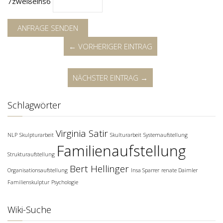
7
zwei
8
eins
6
ANFRAGE SENDEN
← VORHERIGER EINTRAG
NÄCHSTER EINTRAG →
Schlagwörter
Virginia Satir
NLP
Skulpturarbeit
Skulturarbeit
Systemaufstellung
Familienaufstellung
Strukturaufstellung
Bert Hellinger
Organisationsaufstellung
Insa Sparrer
renate Daimler
Familienskulptur
Psychologie
Wiki-Suche