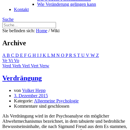
Wie Veränderung gelingen kann
Kontakt
Suche
Sie befinden sich:
Home
/
Wiki
Archive
A
B
C
D
E
F
G
H
I
J
K
L
M
N
O
P
R
S
T
U
V
W
Z
Ve
Vi
Vo
Verd
Verh
Verl
Vert
Verw
Verdrängung
von
Volker Hepp
3. Dezember 2015
Kategorie:
Allgemeine Psychologie
Kommentare sind geschlossen
Als Verdrängung wird in der Psychoanalyse ein möglicher
Abwehrmechanismus bezeichnet, in dem tabuierte und bedrohliche
Bewusstseinsinhalte, die nach Sigmund Freud aus dem Es stammen,