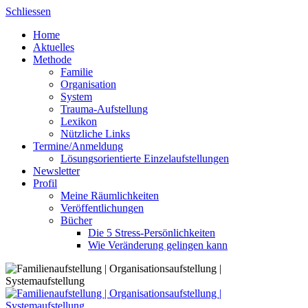
Skip
Schliessen
to
Home
content
Aktuelles
Methode
Familie
Organisation
System
Trauma-Aufstellung
Lexikon
Nützliche Links
Termine/Anmeldung
Lösungsorientierte Einzelaufstellungen
Newsletter
Profil
Meine Räumlichkeiten
Veröffentlichungen
Bücher
Die 5 Stress-Persönlichkeiten
Wie Veränderung gelingen kann