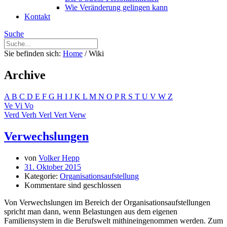
Wie Veränderung gelingen kann
Kontakt
Suche
Sie befinden sich:
Home
/
Wiki
Archive
A
B
C
D
E
F
G
H
I
J
K
L
M
N
O
P
R
S
T
U
V
W
Z
Ve
Vi
Vo
Verd
Verh
Verl
Vert
Verw
Verwechslungen
von
Volker Hepp
31. Oktober 2015
Kategorie:
Organisationsaufstellung
Kommentare sind geschlossen
Von Verwechslungen im Bereich der Organisationsaufstellungen
spricht man dann, wenn Belastungen aus dem eigenen
Familiensystem in die Berufswelt mithineingenommen werden. Zum