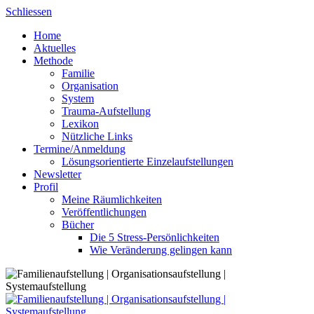
Skip
Schliessen
to
Home
content
Aktuelles
Methode
Familie
Organisation
System
Trauma-Aufstellung
Lexikon
Nützliche Links
Termine/Anmeldung
Lösungsorientierte Einzelaufstellungen
Newsletter
Profil
Meine Räumlichkeiten
Veröffentlichungen
Bücher
Die 5 Stress-Persönlichkeiten
Wie Veränderung gelingen kann