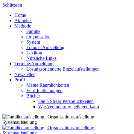
Skip
Schliessen
to
Home
content
Aktuelles
Methode
Familie
Organisation
System
Trauma-Aufstellung
Lexikon
Nützliche Links
Termine/Anmeldung
Lösungsorientierte Einzelaufstellungen
Newsletter
Profil
Meine Räumlichkeiten
Veröffentlichungen
Bücher
Die 5 Stress-Persönlichkeiten
Wie Veränderung gelingen kann