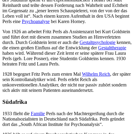
Reinhardt und teilte dessen Forderung nach Wahrheit und Echtheit
im Gegensatz zu „jener leeren Schauspielerei, von der von der das
Leben voll ist“. Nach einem kurzen Aufenthalt in den USA beginnt
Perls eine
Psychoanalyse
bei Karen Horney.
Von 1926 an arbeitet Fritz Perls als Assistenzarzt bei Kurt Goldstein
und führt dort mit diesem zusammen Studien an Hirnverletzten
durch. Durch Goldstein lernt er auch die
Gestaltpsychologie
kennen,
die einen großen Einfluss auf die Entwicklung der
Gestalttherapie
haben wird. Während dieser Zeit lernt er seine spätere Frau Laura
Perls (geb. Lore Posner), eine Studentin Goldsteins kennen. 1930
heiraten Fritz und Laura Perls.
1928 begegnet Fritz Perls zum ersten Mal
Wilhelm Reich
, der später
sein Kontrollanalytiker wird. Perls erlebt Reich als
unkonventionellen Analytiker, der nicht nur passiv zuhört sondern
sich aktiv mit seinem Patienten auseinandersetzt.
Südafrika
1933 flieht die
Familie
Perls nach der Machtergreifung durch die
Nationalsozialisten in Deutschland nach Südafrika. Perls gründet
dort das „South African Institute for Psychoanalysis“.