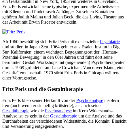
ein Gestaltinstitut in New York, 1953 ein weiteres in Cleveland.
Fritz Perls entwickelt seine typische, experimentelle Arbeitsweise
mit Klienten und findet rasch Anhänger. Zu seinen Kontakten
gehören Judith Malina und Julian Beck, die das Living Theatre aus
der Arbeit mit Erwin Piscator entwickeln.
Ab 1960 beschäftigt sich Fritz Perls mit existenzieller
Psychiatrie
und studiert in Japan Zen. 1964 geht er ans Esalen Institut in Big
Sur, Kalifornien, einem wichtigen Begegnungsort der „Human-
Potential-Bewegung“ in den 60er Jahren und führt dort seine
berühmten Gestalt-Workshops mit (angehenden) Psychotherapeuten
durch. 1969 gründet er am Lake Cowichan, Vancouver Island, eine
Gestalt-Gemeinschaft. 1970 stirbt Fritz Perls in Chicago während
einer Vortragsreise.
Fritz Perls und die Gestalttherapie
Fritz Perls blieb seiner Herkunft von der
Psychoanalyse
insofern
treu (auch wenn er sie heftig kritisierte), als auch seine
Gestalttherapie
wie die
Psychoanalyse
im Kern Widerstands-
Analyse ist: es geht in der
Gestalttherapie
um die Analyse und das
Durcharbeiten der verschiedenen Widerstände, die Kontakt, Einsicht
und Veränderung entgegenstehen.