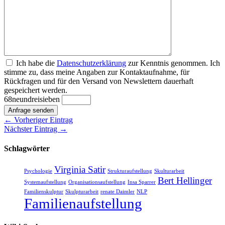
Ich habe die
Datenschutzerklärung
zur Kenntnis genommen. Ich
stimme zu, dass meine Angaben zur Kontaktaufnahme, für
Rückfragen und für den Versand von Newslettern dauerhaft
gespeichert werden.
6
8
neun
drei
sieben
Anfrage senden
← Vorheriger Eintrag
Nächster Eintrag →
Schlagwörter
Virginia Satir
Psychologie
Strukturaufstellung
Skulturarbeit
Bert Hellinger
Systemaufstellung
Organisationsaufstellung
Insa Sparrer
Familienskulptur
Skulpturarbeit
renate Daimler
NLP
Familienaufstellung