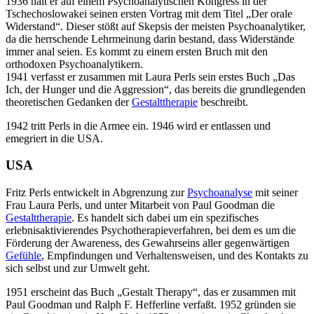
1936 hält er auf einem Psychoanalytischen Kongress in der
Tschechoslowakei seinen ersten Vortrag mit dem Titel „Der orale
Widerstand“. Dieser stößt auf Skepsis der meisten Psychoanalytiker,
da die herrschende Lehrmeinung darin bestand, dass Widerstände
immer anal seien. Es kommt zu einem ersten Bruch mit den
orthodoxen Psychoanalytikern.
1941 verfasst er zusammen mit Laura Perls sein erstes Buch „Das
Ich, der Hunger und die Aggression“, das bereits die grundlegenden
theoretischen Gedanken der
Gestalttherapie
beschreibt.
1942 tritt Perls in die Armee ein. 1946 wird er entlassen und
emegriert in die USA.
USA
Fritz Perls entwickelt in Abgrenzung zur
Psychoanalyse
mit seiner
Frau Laura Perls, und unter Mitarbeit von Paul Goodman die
Gestalttherapie
. Es handelt sich dabei um ein spezifisches
erlebnisaktivierendes Psychotherapieverfahren, bei dem es um die
Förderung der Awareness, des Gewahrseins aller gegenwärtigen
Gefühle
, Empfindungen und Verhaltensweisen, und des Kontakts zu
sich selbst und zur Umwelt geht.
1951 erscheint das Buch „Gestalt Therapy“, das er zusammen mit
Paul Goodman und Ralph F. Hefferline verfaßt. 1952 gründen sie