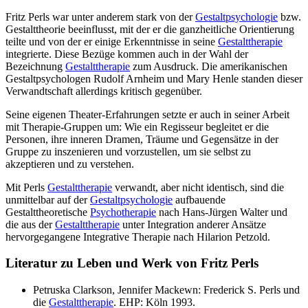
Fritz Perls war unter anderem stark von der
Gestaltpsychologie
bzw.
Gestalttheorie beeinflusst, mit der er die ganzheitliche Orientierung
teilte und von der er einige Erkenntnisse in seine
Gestalttherapie
integrierte. Diese Bezüge kommen auch in der Wahl der
Bezeichnung
Gestalttherapie
zum Ausdruck. Die amerikanischen
Gestaltpsychologen Rudolf Arnheim und Mary Henle standen dieser
Verwandtschaft allerdings kritisch gegenüber.
Seine eigenen Theater-Erfahrungen setzte er auch in seiner Arbeit
mit Therapie-Gruppen um: Wie ein Regisseur begleitet er die
Personen, ihre inneren Dramen, Träume und Gegensätze in der
Gruppe zu inszenieren und vorzustellen, um sie selbst zu
akzeptieren und zu verstehen.
Mit Perls
Gestalttherapie
verwandt, aber nicht identisch, sind die
unmittelbar auf der
Gestaltpsychologie
aufbauende
Gestalttheoretische
Psychotherapie
nach Hans-Jürgen Walter und
die aus der
Gestalttherapie
unter Integration anderer Ansätze
hervorgegangene Integrative Therapie nach Hilarion Petzold.
Literatur zu Leben und Werk von Fritz Perls
Petruska Clarkson, Jennifer Mackewn: Frederick S. Perls und
die
Gestalttherapie
. EHP: Köln 1993.