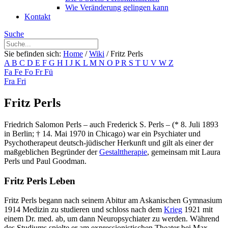
Wie Veränderung gelingen kann
Kontakt
Suche
Sie befinden sich:
Home
/
Wiki
/
Fritz Perls
A
B
C
D
E
F
G
H
I
J
K
L
M
N
O
P
R
S
T
U
V
W
Z
Fa
Fe
Fo
Fr
Fü
Fra
Fri
Fritz Perls
Friedrich Salomon Perls – auch Frederick S. Perls – (* 8. Juli 1893
in Berlin; † 14. Mai 1970 in Chicago) war ein Psychiater und
Psychotherapeut deutsch-jüdischer Herkunft und gilt als einer der
maßgeblichen Begründer der
Gestalttherapie
, gemeinsam mit Laura
Perls und Paul Goodman.
Fritz Perls Leben
Fritz Perls begann nach seinem Abitur am Askanischen Gymnasium
1914 Medizin zu studieren und schloss nach dem
Krieg
1921 mit
einem Dr. med. ab, um dann Neuropsychiater zu werden. Während
des Studiums spielte er am expressionistischen Theater bei Max