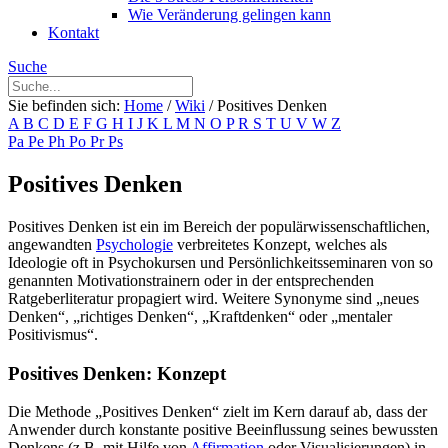
Wie Veränderung gelingen kann
Kontakt
Suche
Sie befinden sich:
Home
/
Wiki
/
Positives Denken
A
B
C
D
E
F
G
H
I
J
K
L
M
N
O
P
R
S
T
U
V
W
Z
Pa
Pe
Ph
Po
Pr
Ps
Positives Denken
Positives Denken ist ein im Bereich der populärwissenschaftlichen,
angewandten
Psychologie
verbreitetes Konzept, welches als
Ideologie oft in Psychokursen und Persönlichkeitsseminaren von so
genannten Motivationstrainern oder in der entsprechenden
Ratgeberliteratur propagiert wird. Weitere Synonyme sind „neues
Denken“, „richtiges Denken“, „Kraftdenken“ oder „mentaler
Positivismus“.
Positives Denken: Konzept
Die Methode „Positives Denken“ zielt im Kern darauf ab, dass der
Anwender durch konstante positive Beeinflussung seines bewussten
Denkens (z.B. mit Hilfe von
Affirmation
oder Visualisierungen) in