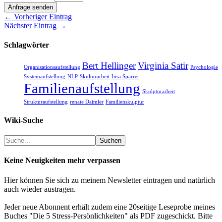
Anfrage senden
← Vorheriger Eintrag
Nächster Eintrag →
Schlagwörter
Bert Hellinger
Virginia Satir
Organisationsaufstellung
Psychologie
Systemaufstellung
NLP
Skulturarbeit
Insa Sparrer
Familienaufstellung
Skulpturarbeit
Strukturaufstellung
renate Daimler
Familienskulptur
Wiki-Suche
Suchen
Suchen
Keine Neuigkeiten mehr verpassen
Hier können Sie sich zu meinem Newsletter eintragen und natürlich
auch wieder austragen.
Jeder neue Abonnent erhält zudem eine 20seitige Leseprobe meines
Buches "Die 5 Stress-Persönlichkeiten" als PDF zugeschickt. Bitte