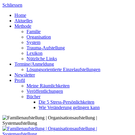
Skip
Schliessen
to
Home
content
Aktuelles
Methode
Familie
Organisation
System
Trauma-Aufstellung
Lexikon
Nützliche Links
Termine/Anmeldung
Lösungsorientierte Einzelaufstellungen
Newsletter
Profil
Meine Räumlichkeiten
Veröffentlichungen
Bücher
Die 5 Stress-Persönlichkeiten
Wie Veränderung gelingen kann