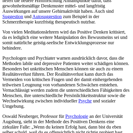
liefert die neuere Hirnforschung Anhaltspunkte dafür, dass
gewohnheitsmäßige Denkmuster mittel- und langfristig
Auswirkungen auf unsere Gehirnaktivität haben. Auch sind
Suggestion
und
Autosuggestion
zum Beispiel in der
Schmerztherapie kurzfristig therapeutisch nutzbar.
Von vielen Meditationslehrern wird das Positive Denken kritisiert,
da es lediglich eine weitere Manipulation des Bewusstseins sei und
somit natürliche geistig-seelische Entwicklungsprozesse nur
behindere.
Psychologen und Psychiater warnen ausdrücklich davor, dass die
Methoden labile und depressive Patienten weiter schädigen können.
Besonders bei unkritischen Menschen können sie auch zu einem
Realitätsverlust führen. Der Realitätsverlust kann durch das
Vermeiden von kritischen Fragen und der damit einhergehenden
teilweisen Leugnung von vorhandenen Schwächen entstehen.
Vernachlässigt werden zudem die unterschiedlichen Fähigkeiten des
Menschen, ihre unterschiedliche Persönlichkeitsstruktur sowie die
Wechselwirkung zwischen individueller
Psyche
und sozialer
Umgebung.
Oswald Neuberger, Professor für
Psychologie
an der Universität
Augsburg, sieht in der Methode des Positiven Denkens eine
zirkuläre Falle: „Wenn du keinen Erfolg hast, dann bist du eben
selber schuld, weil du es offensichtlich nicht richtig probiert hast.