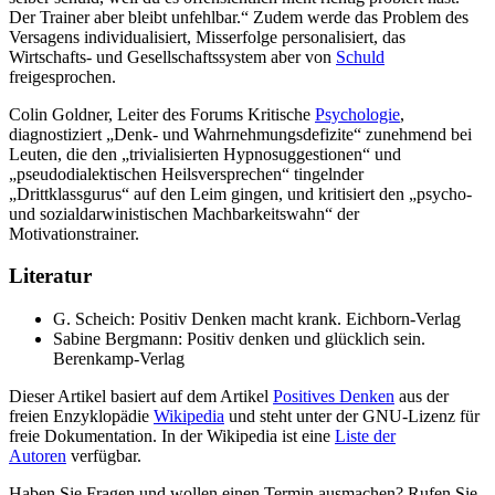
Der Trainer aber bleibt unfehlbar.“ Zudem werde das Problem des
Versagens individualisiert, Misserfolge personalisiert, das
Wirtschafts- und Gesellschaftssystem aber von
Schuld
freigesprochen.
Colin Goldner, Leiter des Forums Kritische
Psychologie
,
diagnostiziert „Denk- und Wahrnehmungsdefizite“ zunehmend bei
Leuten, die den „trivialisierten Hypnosuggestionen“ und
„pseudodialektischen Heilsversprechen“ tingelnder
„Drittklassgurus“ auf den Leim gingen, und kritisiert den „psycho-
und sozialdarwinistischen Machbarkeitswahn“ der
Motivationstrainer.
Literatur
G. Scheich: Positiv Denken macht krank. Eichborn-Verlag
Sabine Bergmann: Positiv denken und glücklich sein.
Berenkamp-Verlag
Dieser Artikel basiert auf dem Artikel
Positives Denken
aus der
freien Enzyklopädie
Wikipedia
und steht unter der GNU-Lizenz für
freie Dokumentation. In der Wikipedia ist eine
Liste der
Autoren
verfügbar.
Haben Sie Fragen und wollen einen Termin ausmachen? Rufen Sie