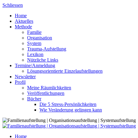
Skip
Schliessen
to
Home
content
Aktuelles
Methode
Familie
Organisation
System
Trauma-Aufstellung
Lexikon
Nützliche Links
Termine/Anmeldung
Lösungsorientierte Einzelaufstellungen
Newsletter
Profil
Meine Räumlichkeiten
Veröffentlichungen
Bücher
Die 5 Stress-Persönlichkeiten
Wie Veränderung gelingen kann
Home