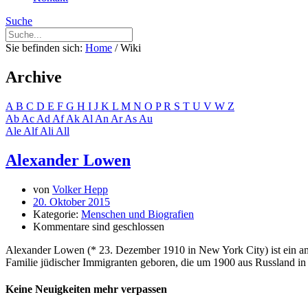
Suche
Sie befinden sich:
Home
/
Wiki
Archive
A
B
C
D
E
F
G
H
I
J
K
L
M
N
O
P
R
S
T
U
V
W
Z
Ab
Ac
Ad
Af
Ak
Al
An
Ar
As
Au
Ale
Alf
Ali
All
Alexander Lowen
von
Volker Hepp
20. Oktober 2015
Kategorie:
Menschen und Biografien
Kommentare sind geschlossen
Alexander Lowen (* 23. Dezember 1910 in New York City) ist ein am
Familie jüdischer Immigranten geboren, die um 1900 aus Russland i
Keine Neuigkeiten mehr verpassen