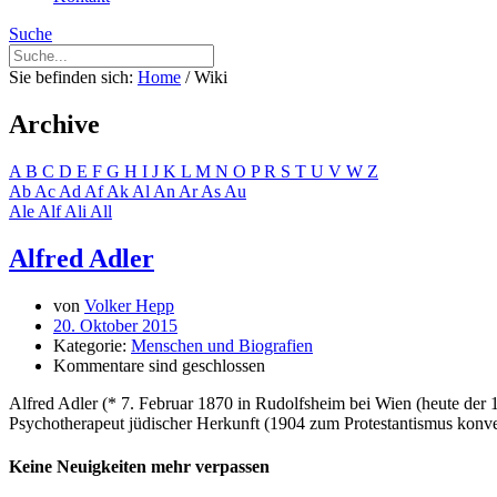
Suche
Sie befinden sich:
Home
/
Wiki
Archive
A
B
C
D
E
F
G
H
I
J
K
L
M
N
O
P
R
S
T
U
V
W
Z
Ab
Ac
Ad
Af
Ak
Al
An
Ar
As
Au
Ale
Alf
Ali
All
Alfred Adler
von
Volker Hepp
20. Oktober 2015
Kategorie:
Menschen und Biografien
Kommentare sind geschlossen
Alfred Adler (* 7. Februar 1870 in Rudolfsheim bei Wien (heute der
Psychotherapeut jüdischer Herkunft (1904 zum Protestantismus konver
Keine Neuigkeiten mehr verpassen