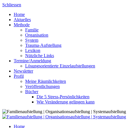
Skip
Schliessen
to
Home
content
Aktuelles
Methode
Familie
Organisation
System
Trauma-Aufstellung
Lexikon
Nützliche Links
Termine/Anmeldung
Lösungsorientierte Einzelaufstellungen
Newsletter
Profil
Meine Räumlichkeiten
Veröffentlichungen
Bücher
Die 5 Stress-Persönlichkeiten
Wie Veränderung gelingen kann
Home