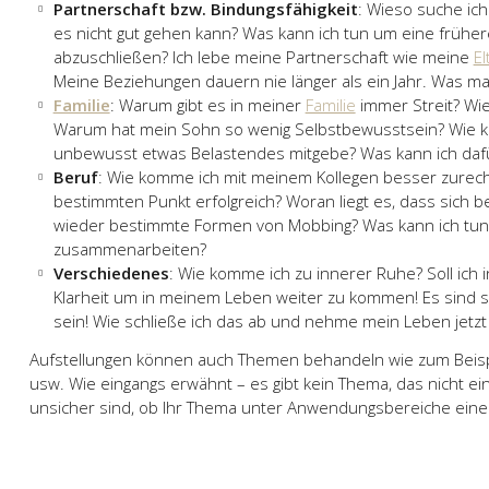
Partnerschaft bzw. Bindungsfähigkeit
: Wieso suche ich
es nicht gut gehen kann? Was kann ich tun um eine früher
abzuschließen? Ich lebe meine Partnerschaft wie meine
El
Meine Beziehungen dauern nie länger als ein Jahr. Was ma
Familie
: Warum gibt es in meiner
Familie
immer Streit? Wi
Warum hat mein Sohn so wenig Selbstbewusstsein? Wie ka
unbewusst etwas Belastendes mitgebe? Was kann ich dafür
Beruf
: Wie komme ich mit meinem Kollegen besser zurech
bestimmten Punkt erfolgreich? Woran liegt es, dass sich be
wieder bestimmte Formen von Mobbing? Was kann ich tun,
zusammenarbeiten?
Verschiedenes
: Wie komme ich zu innerer Ruhe? Soll ich 
Klarheit um in meinem Leben weiter zu kommen! Es sind se
sein! Wie schließe ich das ab und nehme mein Leben jetzt 
Aufstellungen können auch Themen behandeln wie zum Beisp
usw. Wie eingangs erwähnt – es gibt kein Thema, das nicht ei
unsicher sind, ob Ihr Thema unter Anwendungsbereiche einer A