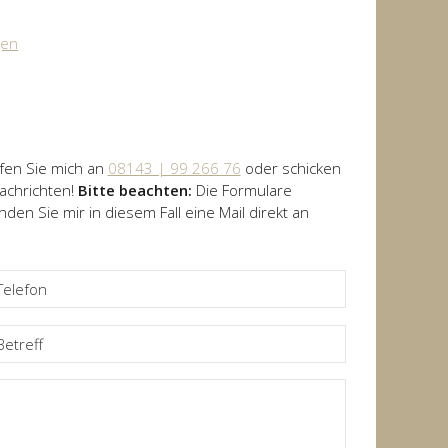
HRE MUSTER
gen
in Schondorf bei München
fen Sie mich an
08143 | 99 266 76
oder schicken
Nachrichten!
Bitte beachten:
Die Formulare
den Sie mir in diesem Fall eine Mail direkt an