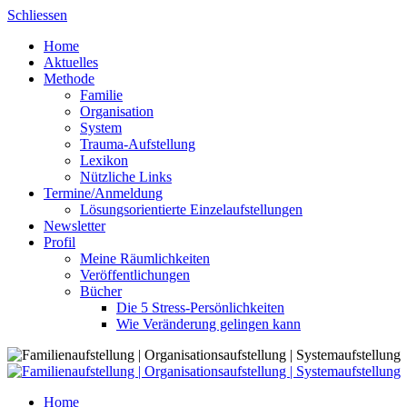
Skip
Schliessen
to
Home
content
Aktuelles
Methode
Familie
Organisation
System
Trauma-Aufstellung
Lexikon
Nützliche Links
Termine/Anmeldung
Lösungsorientierte Einzelaufstellungen
Newsletter
Profil
Meine Räumlichkeiten
Veröffentlichungen
Bücher
Die 5 Stress-Persönlichkeiten
Wie Veränderung gelingen kann
Home