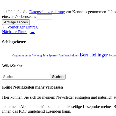
Ich habe die
Datenschutzerklärung
zur Kenntnis genommen. Ich st
eins
vier
7
sieben
sechs
Anfrage senden
← Vorheriger Eintrag
Nächster Eintrag →
Schlagwörter
Bert Hellinger
Organisationsaufstellung
Insa Sparrer
Familienskulptur
Syste
Wiki-Suche
Suchen
Suchen
Keine Neuigkeiten mehr verpassen
Hier können Sie sich zu meinem Newsletter eintragen und natürlich a
Jeder neue Abonnent erhält zudem eine 20seitige Leseprobe meines Bu
Ihnen das PDF umgehend zusenden kann.