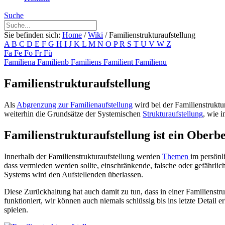
Suche
Sie befinden sich:
Home
/
Wiki
/
Familienstrukturaufstellung
A
B
C
D
E
F
G
H
I
J
K
L
M
N
O
P
R
S
T
U
V
W
Z
Fa
Fe
Fo
Fr
Fü
Familiena
Familienb
Familiens
Familient
Familienu
Familienstrukturaufstellung
Als
Abgrenzung zur Familienaufstellung
wird bei der Familienstruktur
weiterhin die Grundsätze der Systemischen
Strukturaufstellung
, wie 
Familienstrukturaufstellung ist ein Oberbe
Innerhalb der Familienstrukturaufstellung werden
Themen
im persönli
dass vermieden werden sollte, einschränkende, falsche oder gefährl
Systems wird den Aufstellenden überlassen.
Diese Zurückhaltung hat auch damit zu tun, dass in einer Familienst
funktioniert, wir können auch niemals schlüssig bis ins letzte Detail
spielen.