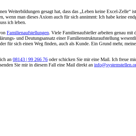
inen Weiterbildungen gesagt hat, dass das „Leben keine Excel-Zelle“ ist
, wenn man dieses Axiom auch für sich annimmt: Ich habe keine endgü
uss ich leben.
 von
Familienaufstellungen
. Viele Familienaufsteller arbeiten genau m
Erklärungs- und Deutungsansatz einer Familienstrukturaufstellung wesen
er für sich einen Weg finden, auch als Kunde. Ein Grund mehr, meine Ste
mich an
08143 | 99 266 76
oder schicken Sie mir eine Mail. Ich freue m
enden Sie mir in diesem Fall eine Mail direkt an
info@systemstellen.o