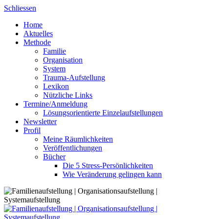
Skip
Schliessen
to
Home
content
Aktuelles
Methode
Familie
Organisation
System
Trauma-Aufstellung
Lexikon
Nützliche Links
Termine/Anmeldung
Lösungsorientierte Einzelaufstellungen
Newsletter
Profil
Meine Räumlichkeiten
Veröffentlichungen
Bücher
Die 5 Stress-Persönlichkeiten
Wie Veränderung gelingen kann