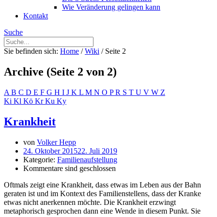
Wie Veränderung gelingen kann
Kontakt
Suche
Sie befinden sich:
Home
/
Wiki
/
Seite 2
Archive
(Seite 2 von 2)
A
B
C
D
E
F
G
H
I
J
K
L
M
N
O
P
R
S
T
U
V
W
Z
Ki
Kl
Kö
Kr
Ku
Ky
Krankheit
von
Volker Hepp
24. Oktober 2015
22. Juli 2019
Kategorie:
Familienaufstellung
Kommentare sind geschlossen
Oftmals zeigt eine Krankheit, dass etwas im Leben aus der Bahn
geraten ist und im Kontext des Familienstellens, dass der Kranke
etwas nicht anerkennen möchte. Die Krankheit erzwingt
metaphorisch gesprochen dann eine Wende in diesem Punkt. Sie