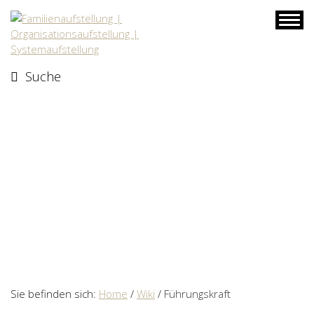
Skip
to
content
Suche
Sie befinden sich:
Home
/
Wiki
/
Führungskraft