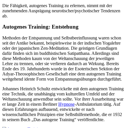
Die Fähigkeit, autogenes Training zu erlernen, nimmt mit der
zunehmenden Ausprägung neurotischer/psychotischer Tendenzen
ab.
Autogenes Training: Entstehung
Methoden der Entspannung und Selbstbeeinflussung waren schon
seit der Antike bekannt, beispielsweise in der indischen Yogalehre
oder der japanischen Zen-Meditation. Die geistigen Grundlagen
dafür finden sich im buddhistischen Satipatthana. Allerdings sind
diese Methoden kaum von der Weltanschauung der jeweiligen
Lehre zu trennen, oder sie verlieren dadurch an Wirkung. Bereits
Ende des 19. Jahrhunderts wurde in der Esoterischen Sektion der
Adyar-Theosophischen Gesellschaft eine dem autogenen Training
weitgehend idente Form von Entspannungsübungen durchgeführt.
Johannes Heinrich Schultz entwickelte mit dem autogenen Training
eine Technik, die unabhängig vom kulturellen Umfeld und der
Weltanschauung anwendbar sein sollte. Vor ihrer Ausarbeitung war
er lange Zeit in einem Berliner
Hypnose
-Ambulatorium tätig. Auf
diesen Erfahrungen aufbauend, entwickelte er nach
wissenschaftlichen Prinzipien eine Selbsthilfemethode, die er 1932
in seinem Buch „Das autogene Training“ veröffentlichte.