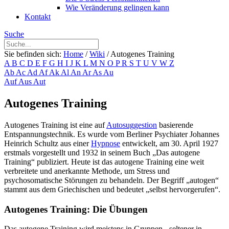
Wie Veränderung gelingen kann
Kontakt
Suche
Sie befinden sich:
Home
/
Wiki
/
Autogenes Training
A
B
C
D
E
F
G
H
I
J
K
L
M
N
O
P
R
S
T
U
V
W
Z
Ab
Ac
Ad
Af
Ak
Al
An
Ar
As
Au
Auf
Aus
Aut
Autogenes Training
Autogenes Training ist eine auf
Autosuggestion
basierende
Entspannungstechnik. Es wurde vom Berliner Psychiater Johannes
Heinrich Schultz aus einer
Hypnose
entwickelt, am 30. April 1927
erstmals vorgestellt und 1932 in seinem Buch „Das autogene
Training“ publiziert. Heute ist das autogene Training eine weit
verbreitete und anerkannte Methode, um Stress und
psychosomatische Störungen zu behandeln. Der Begriff „autogen“
stammt aus dem Griechischen und bedeutet „selbst hervorgerufen“.
Autogenes Training: Die Übungen
Das autogene Training wird meistens in Gruppen-, seltener in