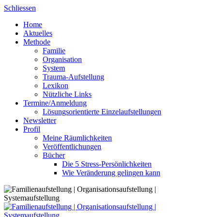
Skip
Schliessen
to
Home
content
Aktuelles
Methode
Familie
Organisation
System
Trauma-Aufstellung
Lexikon
Nützliche Links
Termine/Anmeldung
Lösungsorientierte Einzelaufstellungen
Newsletter
Profil
Meine Räumlichkeiten
Veröffentlichungen
Bücher
Die 5 Stress-Persönlichkeiten
Wie Veränderung gelingen kann