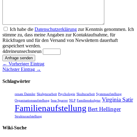
Ich habe die
Datenschutzerklärung
zur Kenntnis genommen. Ich
stimme zu, dass meine Angaben zur Kontaktaufnahme, für
Rückfragen und für den Versand von Newslettern dauerhaft
gespeichert werden.
4
drei
neun
sechs
neun
Anfrage senden
← Vorheriger Eintrag
Nächster Eintrag →
Schlagwörter
renate Daimler
Skulpturarbeit
Psychologie
Skulturarbeit
Systemaufstellung
Virginia Satir
Organisationsaufstellung
Insa Sparrer
NLP
Familienskulptur
Familienaufstellung
Bert Hellinger
Strukturaufstellung
Wiki-Suche