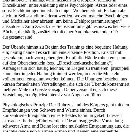
Einzelkursen, unter Anleitung eines Psychologen, Arztes oder eines
sonst Fachkundigen innerhalb einiger Wochen erlernt. Es kann aber
auch im Selbststudium erlernt werden, wovon manche Psychologen
und Mediziner aber abraten, um keine „Fehlprogrammierungen“
auszulösen. Zum Zweck des Selbststudiums gibt es inzwischen viele
Bücher, die häufig zusätzlich mit einer Audiokassette oder CD
ausgestattet sind.
Der Übende nimmt zu Beginn des Trainings eine bequeme Haltung
ein; häufig handelt es sich um eine sitzende Position. Er sitzt mit
gesenktem, nach vorn gebeugtem Kopf, die Hände ruhen entspannt
auf den Oberschenkeln (sog. „Droschkenkutscherhaltung“).
Anfänger tun sich häufig leichter, im Liegen zu trainieren, prinzipiell
kann aber in jeder Haltung trainiert werden, in der die Muskeln
vollkommen entspannt werden können. Die Übungen bestehen aus
kurzen formelhaften Vorstellungen, die sich der Übende konzentriert
mehrere Male im Geiste vorsagt. Dabei versucht er, sich diese
Vorstellungen möglichst intensiv vor Augen zu führen.
Physiologisches Prinzip: Der Ruhezustand des Körpers geht mit den
Empfindungen von Schwere und Wärme einher. Durch
konzentrierte Imagination eines Effektes kann umgekehrt dessen
„Ursache“ herbeigeführt werden. Die autosuggestive Vorstellung
schwerer Arme und Beine löst eine muskuläre Entspannung aus, die
anschließende von warmen Armen und Beinen eine vermehrte