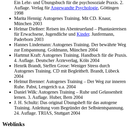
Ein Lehr- und Übungsbuch für die psychosoziale Praxis. 2.
Auflage. Verlag für
Angewandte Psychologie
, Göttingen
1998
Marita Hennig: Autogenes Training. Mit CD. Knaur,
München 2003
Helmar Dießner: Reisen ins Abenteuerland – Phantasiereisen
für Erwachsene, Jugendliche und
Kinder
. Junfermann,
Paderborn 2003
Hannes Lindemann: Autogenes Training. Der bewährte Weg
zur Entspannung. Goldmann, München 2004
Hartmut Kraft: Autogenes Training. Handbuch für die Praxis.
4. Auflage. Deutscher Ärzteverlag, Köln 2004
Henrik Brandt, Steffen Grose: Weniger Stress durch
Autogenes Training. CD mit Begleitheft. Brandt, Lübeck
2004
Helmut Brenner: Autogenes Training – Der Weg zur inneren
Ruhe. Pabst, Lengerich u.a. 2004
Daniel Wilk: Autogenes Training – Ruhe und Gelassenheit
lernen. 3. Auflage. Huber, Bern 2004
J. H. Schultz: Das original Übungsheft für das autogene
Training. Anleitung vom Begründer der Selbstentspannung.
24. Auflage. TRIAS, Stuttgart 2004
Weblinks