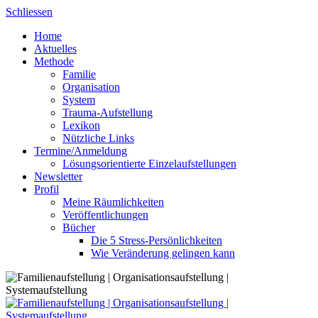
Skip
Schliessen
to
Home
content
Aktuelles
Methode
Familie
Organisation
System
Trauma-Aufstellung
Lexikon
Nützliche Links
Termine/Anmeldung
Lösungsorientierte Einzelaufstellungen
Newsletter
Profil
Meine Räumlichkeiten
Veröffentlichungen
Bücher
Die 5 Stress-Persönlichkeiten
Wie Veränderung gelingen kann