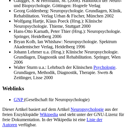
Gauggel, S. & Herrmann, M. (2008). Handbuch der Neuro-
und Biopsychologie. Göttingen: Hogrefe Verlag
Georg Goldenberg: Neuropsychologie. Grundlagen, Klinik,
Rehabilitation. Verlag Urban & Fischer, München 2002
Wolfgang Hartje, Klaus Poeck (Hrsg.): Klinische
Neuropsychologie. Thieme, Stuttgart 2000
Hans-Otto Karnath, Peter Thier (Hrsg.): Neuropsychologie.
Springer, Heidelberg 2006
Bryan Kolb, Ian Whishaw: Neuropsychologie. Spektrum
Akademischer Verlag, Heidelberg 1996
Johann Lehrner u.a. (Hrsg.): Klinische Neuropsychologie.
Grundlagen, Diagnostik und Rehabilitation. Springer, Wien
2006
Walter Sturm u.a.: Lehrbuch der Klinischen
Psychologie
.
Grundlagen, Methodik, Diagnostik, Therapie. Swets &
Zeitlinger, Lisse 2000
Weblinks
GNP
(Gesellschaft für Neuropsychologie)
Dieser Artikel basiert auf dem Artikel
Neuropsychologie
aus der
freien Enzyklopädie
Wikipedia
und steht unter der GNU-Lizenz für
freie Dokumentation. In der Wikipedia ist eine
Liste der
Autoren
verfügbar.