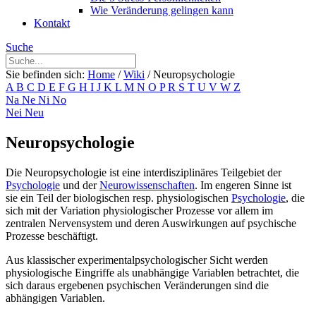
Wie Veränderung gelingen kann
Kontakt
Suche
Sie befinden sich:
Home
/
Wiki
/
Neuropsychologie
A
B
C
D
E
F
G
H
I
J
K
L
M
N
O
P
R
S
T
U
V
W
Z
Na
Ne
Ni
No
Nei
Neu
Neuropsychologie
Die Neuropsychologie ist eine interdisziplinäres Teilgebiet der
Psychologie
und der
Neurowissenschaften
. Im engeren Sinne ist
sie ein Teil der biologischen resp. physiologischen
Psychologie
, die
sich mit der Variation physiologischer Prozesse vor allem im
zentralen Nervensystem und deren Auswirkungen auf psychische
Prozesse beschäftigt.
Aus klassischer experimentalpsychologischer Sicht werden
physiologische Eingriffe als unabhängige Variablen betrachtet, die
sich daraus ergebenen psychischen Veränderungen sind die
abhängigen Variablen.