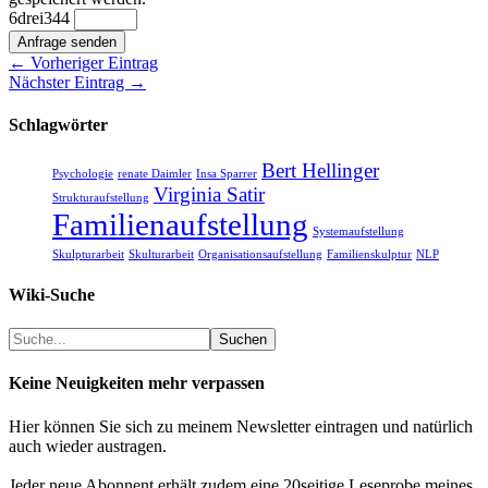
6
drei
3
4
4
Anfrage senden
← Vorheriger Eintrag
Nächster Eintrag →
Schlagwörter
Bert Hellinger
Psychologie
renate Daimler
Insa Sparrer
Virginia Satir
Strukturaufstellung
Familienaufstellung
Systemaufstellung
Skulpturarbeit
Skulturarbeit
Organisationsaufstellung
Familienskulptur
NLP
Wiki-Suche
Suchen
Suchen
Keine Neuigkeiten mehr verpassen
Hier können Sie sich zu meinem Newsletter eintragen und natürlich
auch wieder austragen.
Jeder neue Abonnent erhält zudem eine 20seitige Leseprobe meines