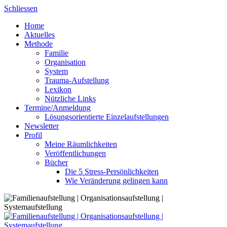
Skip
Schliessen
to
Home
content
Aktuelles
Methode
Familie
Organisation
System
Trauma-Aufstellung
Lexikon
Nützliche Links
Termine/Anmeldung
Lösungsorientierte Einzelaufstellungen
Newsletter
Profil
Meine Räumlichkeiten
Veröffentlichungen
Bücher
Die 5 Stress-Persönlichkeiten
Wie Veränderung gelingen kann