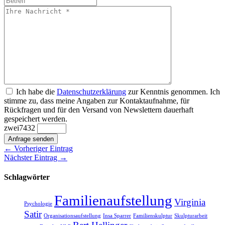
Ich habe die
Datenschutzerklärung
zur Kenntnis genommen. Ich
stimme zu, dass meine Angaben zur Kontaktaufnahme, für
Rückfragen und für den Versand von Newslettern dauerhaft
gespeichert werden.
zwei
7
4
3
2
Anfrage senden
← Vorheriger Eintrag
Nächster Eintrag →
Schlagwörter
Familienaufstellung
Virginia
Psychologie
Satir
Organisationsaufstellung
Insa Sparrer
Familienskulptur
Skulpturarbeit