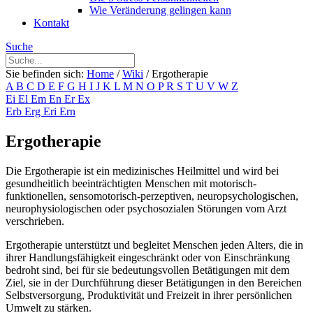
Wie Veränderung gelingen kann
Kontakt
Suche
Sie befinden sich:
Home
/
Wiki
/
Ergotherapie
A
B
C
D
E
F
G
H
I
J
K
L
M
N
O
P
R
S
T
U
V
W
Z
Ei
El
Em
En
Er
Ex
Erb
Erg
Eri
Ern
Ergotherapie
Die Ergotherapie ist ein medizinisches Heilmittel und wird bei
gesundheitlich beeinträchtigten Menschen mit motorisch-
funktionellen, sensomotorisch-perzeptiven, neuropsychologischen,
neurophysiologischen oder psychosozialen Störungen vom Arzt
verschrieben.
Ergotherapie unterstützt und begleitet Menschen jeden Alters, die in
ihrer Handlungsfähigkeit eingeschränkt oder von Einschränkung
bedroht sind, bei für sie bedeutungsvollen Betätigungen mit dem
Ziel, sie in der Durchführung dieser Betätigungen in den Bereichen
Selbstversorgung, Produktivität und Freizeit in ihrer persönlichen
Umwelt zu stärken.