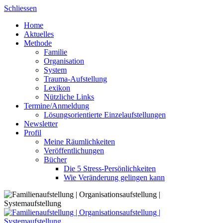
Skip
Schliessen
to
Home
content
Aktuelles
Methode
Familie
Organisation
System
Trauma-Aufstellung
Lexikon
Nützliche Links
Termine/Anmeldung
Lösungsorientierte Einzelaufstellungen
Newsletter
Profil
Meine Räumlichkeiten
Veröffentlichungen
Bücher
Die 5 Stress-Persönlichkeiten
Wie Veränderung gelingen kann