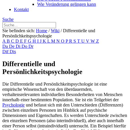
Wie Veränderung gelingen kann
Kontakt
Suche
Sie befinden sich:
Home
/
Wiki
/
Differentielle und
Persönlichkeitspsychologie
A
B
C
D
E
F
G
H
I
J
K
L
M
N
O
P
R
S
T
U
V
W
Z
Da
De
Di
Do
Dr
Dif
Dis
Differentielle und
Persönlichkeitspsychologie
Die Differentielle und Persönlichkeitspsychologie ist eine
empirische Wissenschaft von den überdauernden,
verhaltensrelevanten individuellen Besonderheiten von Menschen
innerhalb einer bestimmten Population. Sie ist ein Teilgebiet der
Psychologie
und befasst sich mit den Unterschieden (Differenzen)
zwischen einzelnen Personen im Hinblick auf psychische
Dimensionen und Eigenschaften. Es werden Unterschiede zwischen
den einzelnen Personen (also interindividuell), aber auch innerhalb
einer Person selbst (intraindividuell) untersucht. Ein Beispiel hierfür