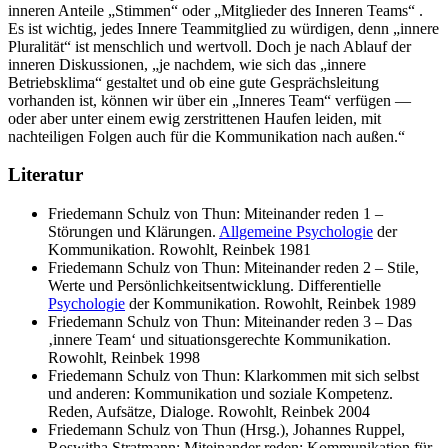
inneren Anteile „Stimmen“ oder „Mitglieder des Inneren Teams“ .
Es ist wichtig, jedes Innere Teammitglied zu würdigen, denn „innere
Pluralität“ ist menschlich und wertvoll. Doch je nach Ablauf der
inneren Diskussionen, „je nachdem, wie sich das „innere
Betriebsklima“ gestaltet und ob eine gute Gesprächsleitung
vorhanden ist, können wir über ein „Inneres Team“ verfügen —
oder aber unter einem ewig zerstrittenen Haufen leiden, mit
nachteiligen Folgen auch für die Kommunikation nach außen.“
Literatur
Friedemann Schulz von Thun: Miteinander reden 1 –
Störungen und Klärungen.
Allgemeine Psychologie
der
Kommunikation. Rowohlt, Reinbek 1981
Friedemann Schulz von Thun: Miteinander reden 2 – Stile,
Werte und Persönlichkeitsentwicklung. Differentielle
Psychologie
der Kommunikation. Rowohlt, Reinbek 1989
Friedemann Schulz von Thun: Miteinander reden 3 – Das
‚innere Team‘ und situationsgerechte Kommunikation.
Rowohlt, Reinbek 1998
Friedemann Schulz von Thun: Klarkommen mit sich selbst
und anderen: Kommunikation und soziale Kompetenz.
Reden, Aufsätze, Dialoge. Rowohlt, Reinbek 2004
Friedemann Schulz von Thun (Hrsg.), Johannes Ruppel,
Roswitha Stratmann: Miteinander reden: Kommunikation für