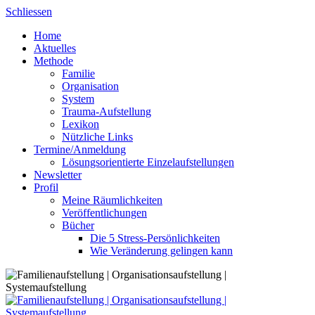
Skip
Schliessen
to
Home
content
Aktuelles
Methode
Familie
Organisation
System
Trauma-Aufstellung
Lexikon
Nützliche Links
Termine/Anmeldung
Lösungsorientierte Einzelaufstellungen
Newsletter
Profil
Meine Räumlichkeiten
Veröffentlichungen
Bücher
Die 5 Stress-Persönlichkeiten
Wie Veränderung gelingen kann