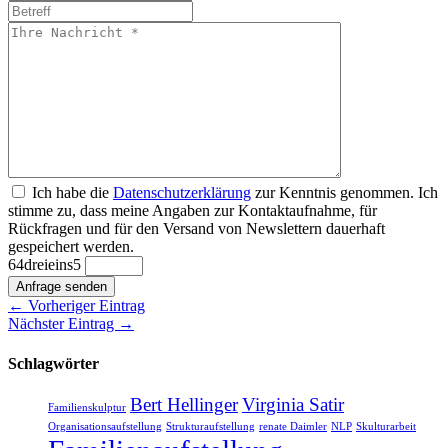
Ich habe die
Datenschutzerklärung
zur Kenntnis genommen. Ich
stimme zu, dass meine Angaben zur Kontaktaufnahme, für
Rückfragen und für den Versand von Newslettern dauerhaft
gespeichert werden.
6
4
drei
eins
5
Anfrage senden
← Vorheriger Eintrag
Nächster Eintrag →
Schlagwörter
Bert Hellinger
Virginia Satir
Familienskulptur
Organisationsaufstellung
Strukturaufstellung
renate Daimler
NLP
Skulturarbeit