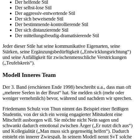
Der helfende Stil
Der selbst-lose Stil
Der aggressiv-entwertende Stil
Der sich beweisende Stil
Der bestimmende-kontrollierende Stil
Der sich distanzierende Stil
Der mitteilungsfreudig-dramatisierende Stil
Jeder dieser Stile hat seine kommunikative Eigenarten, seine
Stärken, seine Ergänzungsbedürftigkeit („Entwicklungsrichtung“)
und seine Anfälligkeit für zwischenmenschliche Verstrickungen
(„Teufelskreis“).
Modell Inneres Team
Der 3. Band (erschienen Ende 1998) beschreibt u.a., dass man oft
„mehrere Seelen in der Brust“ hat. Sie melden sich (mehr oder
weniger vernehmlich) bevor, während und nachdem wir sprechen.
Friedemann Schulz von Thun nimmt das Beispiel einer fleißigen
Studentin, von der sich ein wenig engagierter Mitstudent eine
Mitschrift ausborgen will. Sie möchte nicht Nein sagen und
schwankt dadurch emotional zwischen Ärger („Er nutzt dich aus“)
und Kollegialität („Man muss sich gegenseitig helfen“). Dadurch
entsteht ein innerer Zwiespalt. In seinem Modell nennt SvT solche