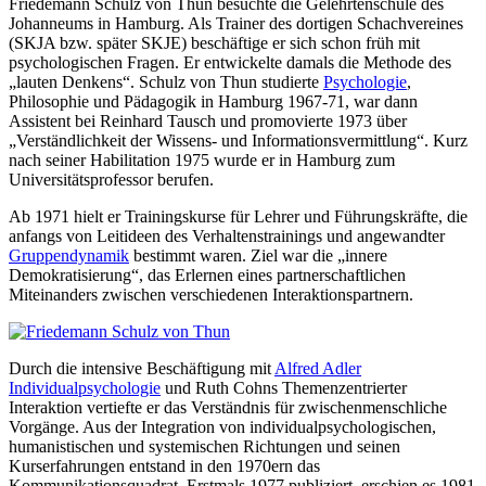
Friedemann Schulz von Thun besuchte die Gelehrtenschule des
Johanneums in Hamburg. Als Trainer des dortigen Schachvereines
(SKJA bzw. später SKJE) beschäftige er sich schon früh mit
psychologischen Fragen. Er entwickelte damals die Methode des
„lauten Denkens“. Schulz von Thun studierte
Psychologie
,
Philosophie und Pädagogik in Hamburg 1967-71, war dann
Assistent bei Reinhard Tausch und promovierte 1973 über
„Verständlichkeit der Wissens- und Informationsvermittlung“. Kurz
nach seiner Habilitation 1975 wurde er in Hamburg zum
Universitätsprofessor berufen.
Ab 1971 hielt er Trainingskurse für Lehrer und Führungskräfte, die
anfangs von Leitideen des Verhaltenstrainings und angewandter
Gruppendynamik
bestimmt waren. Ziel war die „innere
Demokratisierung“, das Erlernen eines partnerschaftlichen
Miteinanders zwischen verschiedenen Interaktionspartnern.
Durch die intensive Beschäftigung mit
Alfred Adler
Individualpsychologie
und Ruth Cohns Themenzentrierter
Interaktion vertiefte er das Verständnis für zwischenmenschliche
Vorgänge. Aus der Integration von individualpsychologischen,
humanistischen und systemischen Richtungen und seinen
Kurserfahrungen entstand in den 1970ern das
Kommunikationsquadrat. Erstmals 1977 publiziert, erschien es 1981