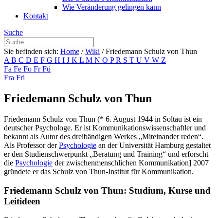
Wie Veränderung gelingen kann
Kontakt
Suche
Sie befinden sich:
Home
/
Wiki
/
Friedemann Schulz von Thun
A
B
C
D
E
F
G
H
I
J
K
L
M
N
O
P
R
S
T
U
V
W
Z
Fa
Fe
Fo
Fr
Fü
Fra
Fri
Friedemann Schulz von Thun
Friedemann Schulz von Thun (* 6. August 1944 in Soltau ist ein
deutscher Psychologe. Er ist Kommunikationswissenschaftler und
bekannt als Autor des dreibändigen Werkes „Miteinander reden“.
Als Professor der
Psychologie
an der Universität Hamburg gestaltet
er den Studienschwerpunkt „Beratung und Training“ und erforscht
die
Psychologie
der zwischenmenschlichen Kommunikation] 2007
gründete er das Schulz von Thun-Institut für Kommunikation.
Friedemann Schulz von Thun: Studium, Kurse und
Leitideen