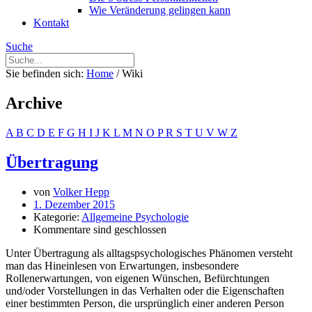
Wie Veränderung gelingen kann
Kontakt
Suche
Sie befinden sich:
Home
/
Wiki
Archive
A
B
C
D
E
F
G
H
I
J
K
L
M
N
O
P
R
S
T
U
V
W
Z
Übertragung
von
Volker Hepp
1. Dezember 2015
Kategorie:
Allgemeine Psychologie
Kommentare sind geschlossen
Unter Übertragung als alltagspsychologisches Phänomen versteht
man das Hineinlesen von Erwartungen, insbesondere
Rollenerwartungen, von eigenen Wünschen, Befürchtungen
und/oder Vorstellungen in das Verhalten oder die Eigenschaften
einer bestimmten Person, die ursprünglich einer anderen Person