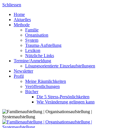
Skip
Schliessen
to
Home
content
Aktuelles
Methode
Familie
Organisation
System
Trauma-Aufstellung
Lexikon
Nützliche Links
Termine/Anmeldung
Lösungsorientierte Einzelaufstellungen
Newsletter
Profil
Meine Räumlichkeiten
Veröffentlichungen
Bücher
Die 5 Stress-Persönlichkeiten
Wie Veränderung gelingen kann