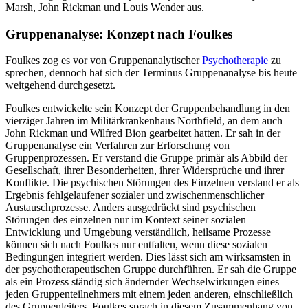
Marsh, John Rickman und Louis Wender aus.
Gruppenanalyse: Konzept nach Foulkes
Foulkes zog es vor von Gruppenanalytischer
Psychotherapie
zu
sprechen, dennoch hat sich der Terminus Gruppenanalyse bis heute
weitgehend durchgesetzt.
Foulkes entwickelte sein Konzept der Gruppenbehandlung in den
vierziger Jahren im Militärkrankenhaus Northfield, an dem auch
John Rickman und Wilfred Bion gearbeitet hatten. Er sah in der
Gruppenanalyse ein Verfahren zur Erforschung von
Gruppenprozessen. Er verstand die Gruppe primär als Abbild der
Gesellschaft, ihrer Besonderheiten, ihrer Widersprüche und ihrer
Konflikte. Die psychischen Störungen des Einzelnen verstand er als
Ergebnis fehlgelaufener sozialer und zwischenmenschlicher
Austauschprozesse. Anders ausgedrückt sind psychischen
Störungen des einzelnen nur im Kontext seiner sozialen
Entwicklung und Umgebung verständlich, heilsame Prozesse
können sich nach Foulkes nur entfalten, wenn diese sozialen
Bedingungen integriert werden. Dies lässt sich am wirksamsten in
der psychotherapeutischen Gruppe durchführen. Er sah die Gruppe
als ein Prozess ständig sich ändernder Wechselwirkungen eines
jeden Gruppenteilnehmers mit einem jeden anderen, einschließlich
des Gruppenleiters. Foulkes sprach in diesem Zusammenhang von