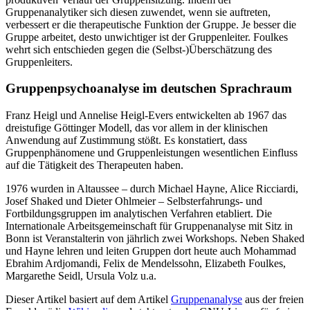
Gruppenanalytiker sich diesen zuwendet, wenn sie auftreten,
verbessert er die therapeutische Funktion der Gruppe. Je besser die
Gruppe arbeitet, desto unwichtiger ist der Gruppenleiter. Foulkes
wehrt sich entschieden gegen die (Selbst-)Überschätzung des
Gruppenleiters.
Gruppenpsychoanalyse im deutschen Sprachraum
Franz Heigl und Annelise Heigl-Evers entwickelten ab 1967 das
dreistufige Göttinger Modell, das vor allem in der klinischen
Anwendung auf Zustimmung stößt. Es konstatiert, dass
Gruppenphänomene und Gruppenleistungen wesentlichen Einfluss
auf die Tätigkeit des Therapeuten haben.
1976 wurden in Altaussee – durch Michael Hayne, Alice Ricciardi,
Josef Shaked und Dieter Ohlmeier – Selbsterfahrungs- und
Fortbildungsgruppen im analytischen Verfahren etabliert. Die
Internationale Arbeitsgemeinschaft für Gruppenanalyse mit Sitz in
Bonn ist Veranstalterin von jährlich zwei Workshops. Neben Shaked
und Hayne lehren und leiten Gruppen dort heute auch Mohammad
Ebrahim Ardjomandi, Felix de Mendelssohn, Elizabeth Foulkes,
Margarethe Seidl, Ursula Volz u.a.
Dieser Artikel basiert auf dem Artikel
Gruppenanalyse
aus der freien