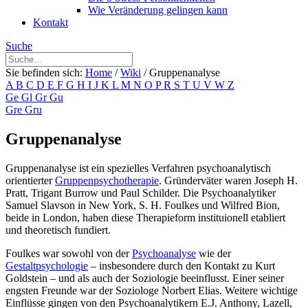
Wie Veränderung gelingen kann
Kontakt
Suche
Sie befinden sich:
Home
/
Wiki
/
Gruppenanalyse
A
B
C
D
E
F
G
H
I
J
K
L
M
N
O
P
R
S
T
U
V
W
Z
Ge
Gl
Gr
Gu
Gre
Gru
Gruppenanalyse
Gruppenanalyse ist ein spezielles Verfahren psychoanalytisch
orientierter
Gruppenpsychotherapie
. Gründerväter waren Joseph H.
Pratt, Trigant Burrow und Paul Schilder. Die Psychoanalytiker
Samuel Slavson in New York, S. H. Foulkes und Wilfred Bion,
beide in London, haben diese Therapieform instituionell etabliert
und theoretisch fundiert.
Foulkes war sowohl von der
Psychoanalyse
wie der
Gestaltpsychologie
– insbesondere durch den Kontakt zu Kurt
Goldstein – und als auch der Soziologie beeinflusst. Einer seiner
engsten Freunde war der Soziologe Norbert Elias. Weitere wichtige
Einflüsse gingen von den Psychoanalytikern E.J. Anthony, Lazell,