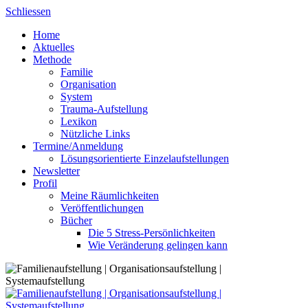
Skip
Schliessen
to
Home
content
Aktuelles
Methode
Familie
Organisation
System
Trauma-Aufstellung
Lexikon
Nützliche Links
Termine/Anmeldung
Lösungsorientierte Einzelaufstellungen
Newsletter
Profil
Meine Räumlichkeiten
Veröffentlichungen
Bücher
Die 5 Stress-Persönlichkeiten
Wie Veränderung gelingen kann