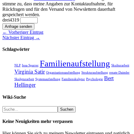
stimme zu, dass meine Angaben zur Kontaktaufnahme, für
Rückfragen und für den Versand von Newslettern dauerhaft
gespeichert werden.
drei
4
3
1
9
Anfrage senden
← Vorheriger Eintrag
Nächster Eintrag →
Schlagwörter
Familienaufstellung
NLP
Insa Sparrer
Skulturarbeit
Virginia Satir
Organisationsaufstellung
Strukturaufstellung
renate Daimler
Bert
Skulpturarbeit
Systemaufstellung
Familienskulptur
Psychologie
Hellinger
Wiki-Suche
Suchen
Suchen
Keine Neuigkeiten mehr verpassen
Hier können Sie sich zu meinem Newsletter eintragen und natürlich