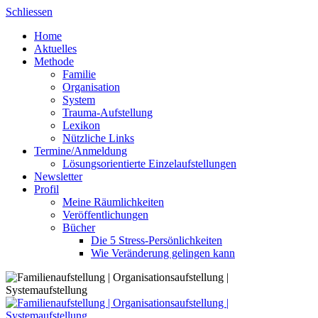
Skip
Schliessen
to
Home
content
Aktuelles
Methode
Familie
Organisation
System
Trauma-Aufstellung
Lexikon
Nützliche Links
Termine/Anmeldung
Lösungsorientierte Einzelaufstellungen
Newsletter
Profil
Meine Räumlichkeiten
Veröffentlichungen
Bücher
Die 5 Stress-Persönlichkeiten
Wie Veränderung gelingen kann