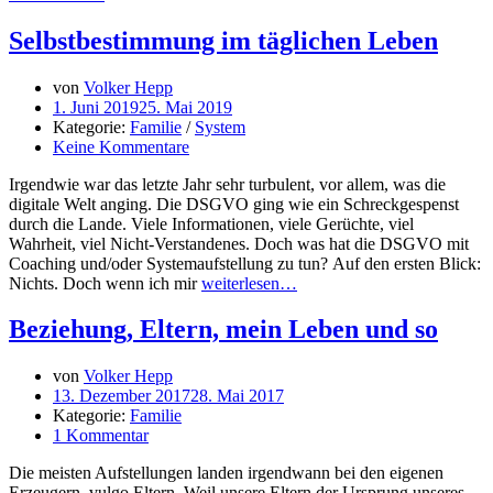
Selbstbestimmung im täglichen Leben
von
Volker Hepp
1. Juni 2019
25. Mai 2019
Kategorie:
Familie
/
System
Keine Kommentare
Irgendwie war das letzte Jahr sehr turbulent, vor allem, was die
digitale Welt anging. Die DSGVO ging wie ein Schreckgespenst
durch die Lande. Viele Informationen, viele Gerüchte, viel
Wahrheit, viel Nicht-Verstandenes. Doch was hat die DSGVO mit
Coaching und/oder Systemaufstellung zu tun? Auf den ersten Blick:
Nichts. Doch wenn ich mir
weiterlesen…
Beziehung, Eltern, mein Leben und so
von
Volker Hepp
13. Dezember 2017
28. Mai 2017
Kategorie:
Familie
1 Kommentar
Die meisten Aufstellungen landen irgendwann bei den eigenen
Erzeugern, vulgo Eltern. Weil unsere Eltern der Ursprung unseres