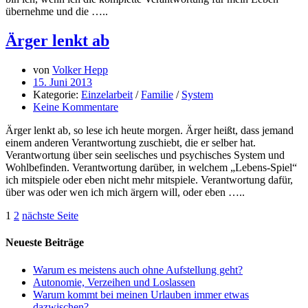
übernehme und die …..
Ärger lenkt ab
von
Volker Hepp
15. Juni 2013
Kategorie:
Einzelarbeit
/
Familie
/
System
Keine Kommentare
Ärger lenkt ab, so lese ich heute morgen. Ärger heißt, dass jemand
einem anderen Verantwortung zuschiebt, die er selber hat.
Verantwortung über sein seelisches und psychisches System und
Wohlbefinden. Verantwortung darüber, in welchem „Lebens-Spiel“
ich mitspiele oder eben nicht mehr mitspiele. Verantwortung dafür,
über was oder wen ich mich ärgern will, oder eben …..
1
2
nächste Seite
Neueste Beiträge
Warum es meistens auch ohne Aufstellung geht?
Autonomie, Verzeihen und Loslassen
Warum kommt bei meinen Urlauben immer etwas
dazwischen?