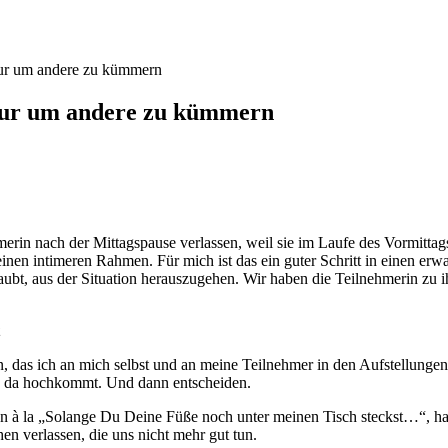
 nur um andere zu kümmern
h nur um andere zu kümmern
merin nach der Mittagspause verlassen, weil sie im Laufe des Vormittags
 einen intimeren Rahmen. Für mich ist das ein guter Schritt in einen 
aubt, aus der Situation herauszugehen. Wir haben die Teilnehmerin zu ihr
gen, das ich an mich selbst und an meine Teilnehmer in den Aufstellung
s da hochkommt. Und dann entscheiden.
n à la „Solange Du Deine Füße noch unter meinen Tisch steckst…“, ha
n verlassen, die uns nicht mehr gut tun.