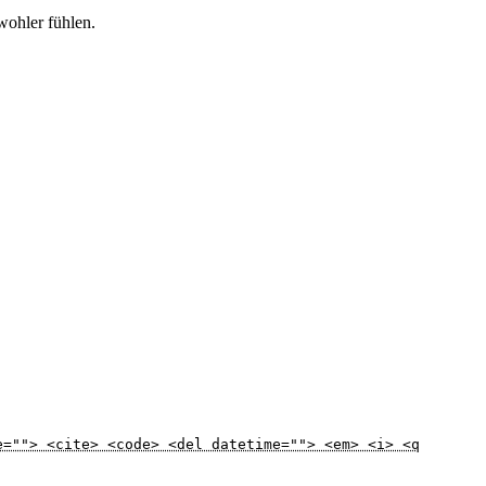
wohler fühlen.
e=""> <cite> <code> <del datetime=""> <em> <i> <q