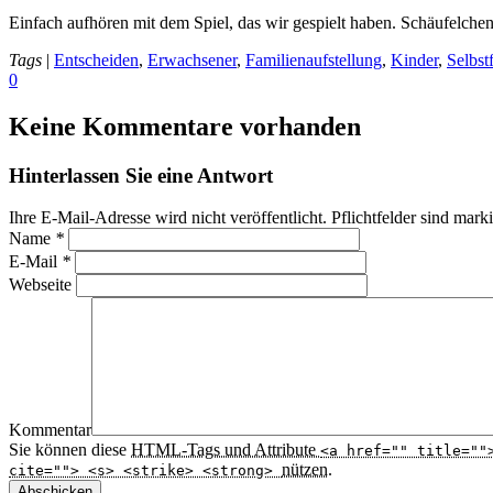
Einfach aufhören mit dem Spiel, das wir gespielt haben. Schäufelch
Tags
|
Entscheiden
,
Erwachsener
,
Familienaufstellung
,
Kinder
,
Selbst
0
Keine Kommentare vorhanden
Hinterlassen Sie eine Antwort
Ihre E-Mail-Adresse wird nicht veröffentlicht. Pflichtfelder sind mark
Name
*
E-Mail
*
Webseite
Kommentar
Sie können diese
HTML
-Tags und Attribute
<a href="" title=""
nützen.
cite=""> <s> <strike> <strong>
Abschicken