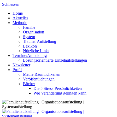
Skip
Schliessen
to
Home
content
Aktuelles
Methode
Familie
Organisation
System
Trauma-Aufstellung
Lexikon
Nützliche Links
Termine/Anmeldung
Lösungsorientierte Einzelaufstellungen
Newsletter
Profil
Meine Räumlichkeiten
Veröffentlichungen
Bücher
Die 5 Stress-Persönlichkeiten
Wie Veränderung gelingen kann