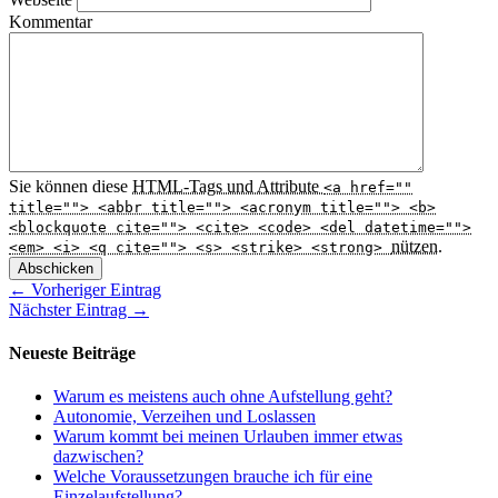
Kommentar
Sie können diese
HTML
-Tags und Attribute
<a href=""
title=""> <abbr title=""> <acronym title=""> <b>
<blockquote cite=""> <cite> <code> <del datetime="">
nützen.
<em> <i> <q cite=""> <s> <strike> <strong>
Abschicken
← Vorheriger Eintrag
Nächster Eintrag →
Neueste Beiträge
Warum es meistens auch ohne Aufstellung geht?
Autonomie, Verzeihen und Loslassen
Warum kommt bei meinen Urlauben immer etwas
dazwischen?
Welche Voraussetzungen brauche ich für eine
Einzelaufstellung?