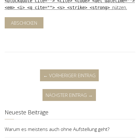
<blockquote cite=""> <cite> <code> <del datetime="">
nützen.
<em> <i> <q cite=""> <s> <strike> <strong>
ABSCHICKEN
← VORHERIGER EINTRAG
NÄCHSTER EINTRAG →
Neueste Beiträge
Warum es meistens auch ohne Aufstellung geht?