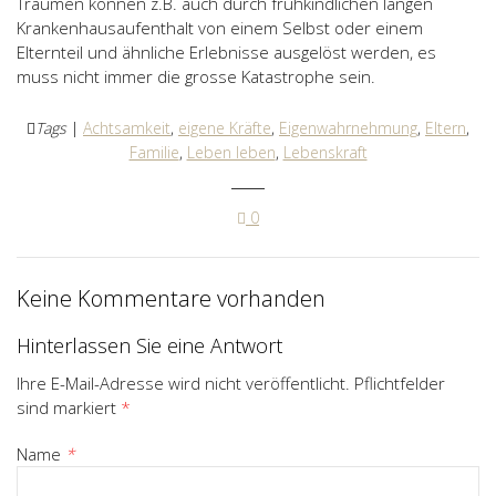
Traumen können z.B. auch durch frühkindlichen langen
Krankenhausaufenthalt von einem Selbst oder einem
Elternteil und ähnliche Erlebnisse ausgelöst werden, es
muss nicht immer die grosse Katastrophe sein.
Tags
|
Achtsamkeit
,
eigene Kräfte
,
Eigenwahrnehmung
,
Eltern
,
Familie
,
Leben leben
,
Lebenskraft
0
Keine Kommentare vorhanden
Hinterlassen Sie eine Antwort
Ihre E-Mail-Adresse wird nicht veröffentlicht. Pflichtfelder
sind markiert
*
Name
*