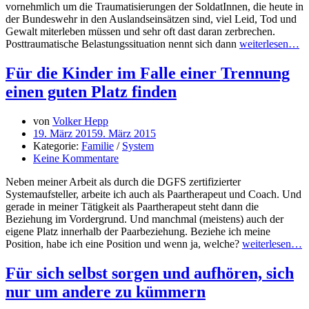
vornehmlich um die Traumatisierungen der SoldatInnen, die heute in
der Bundeswehr in den Auslandseinsätzen sind, viel Leid, Tod und
Gewalt miterleben müssen und sehr oft dast daran zerbrechen.
Posttraumatische Belastungssituation nennt sich dann
weiterlesen…
Für die Kinder im Falle einer Trennung
einen guten Platz finden
von
Volker Hepp
19. März 2015
9. März 2015
Kategorie:
Familie
/
System
Keine Kommentare
Neben meiner Arbeit als durch die DGFS zertifizierter
Systemaufsteller, arbeite ich auch als Paartherapeut und Coach. Und
gerade in meiner Tätigkeit als Paartherapeut steht dann die
Beziehung im Vordergrund. Und manchmal (meistens) auch der
eigene Platz innerhalb der Paarbeziehung. Beziehe ich meine
Position, habe ich eine Position und wenn ja, welche?
weiterlesen…
Für sich selbst sorgen und aufhören, sich
nur um andere zu kümmern