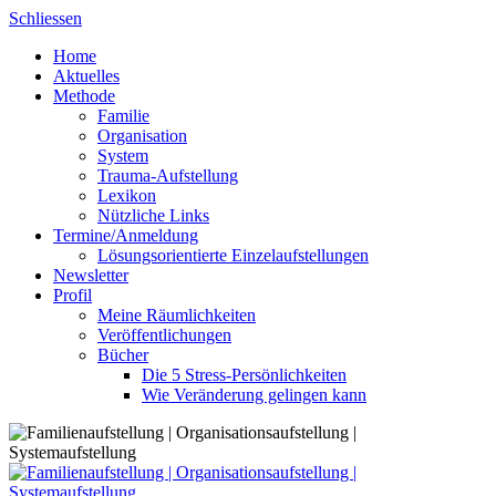
Skip
Schliessen
to
Home
content
Aktuelles
Methode
Familie
Organisation
System
Trauma-Aufstellung
Lexikon
Nützliche Links
Termine/Anmeldung
Lösungsorientierte Einzelaufstellungen
Newsletter
Profil
Meine Räumlichkeiten
Veröffentlichungen
Bücher
Die 5 Stress-Persönlichkeiten
Wie Veränderung gelingen kann