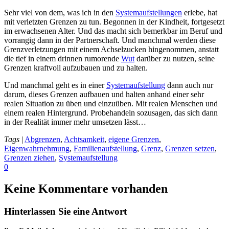
Sehr viel von dem, was ich in den
Systemaufstellungen
erlebe, hat
mit verletzten Grenzen zu tun. Begonnen in der Kindheit, fortgesetzt
im erwachsenen Alter. Und das macht sich bemerkbar im Beruf und
vorrangig dann in der Partnerschaft. Und manchmal werden diese
Grenzverletzungen mit einem Achselzucken hingenommen, anstatt
die tief in einem drinnen rumorende
Wut
darüber zu nutzen, seine
Grenzen kraftvoll aufzubauen und zu halten.
Und manchmal geht es in einer
Systemaufstellung
dann auch nur
darum, dieses Grenzen aufbauen und halten anhand einer sehr
realen Situation zu üben und einzuüben. Mit realen Menschen und
einem realen Hintergrund. Probehandeln sozusagen, das sich dann
in der Realität immer mehr umsetzen lässt…
Tags
|
Abgrenzen
,
Achtsamkeit
,
eigene Grenzen
,
Eigenwahrnehmung
,
Familienaufstellung
,
Grenz
,
Grenzen setzen
,
Grenzen ziehen
,
Systemaufstellung
0
Keine Kommentare vorhanden
Hinterlassen Sie eine Antwort