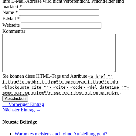
Ihre E-Mail-Adresse wird nicht veröffentlicht. Pflichtfelder sind
markiert
*
Name
*
E-Mail
*
Webseite
Kommentar
Sie können diese
HTML
-Tags und Attribute
<a href=""
title=""> <abbr title=""> <acronym title=""> <b>
<blockquote cite=""> <cite> <code> <del datetime="">
nützen.
<em> <i> <q cite=""> <s> <strike> <strong>
Abschicken
← Vorheriger Eintrag
Nächster Eintrag →
Neueste Beiträge
Warum es meistens auch ohne Aufstellung geht?