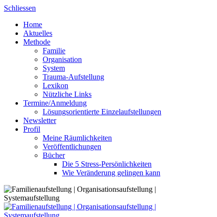
Skip
Schliessen
to
Home
content
Aktuelles
Methode
Familie
Organisation
System
Trauma-Aufstellung
Lexikon
Nützliche Links
Termine/Anmeldung
Lösungsorientierte Einzelaufstellungen
Newsletter
Profil
Meine Räumlichkeiten
Veröffentlichungen
Bücher
Die 5 Stress-Persönlichkeiten
Wie Veränderung gelingen kann