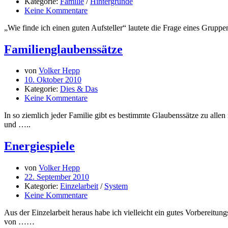
Kategorie:
Familie
/
Hintergründe
Keine Kommentare
„Wie finde ich einen guten Aufsteller“ lautete die Frage eines Grup
Familienglaubenssätze
von
Volker Hepp
10. Oktober 2010
Kategorie:
Dies & Das
Keine Kommentare
In so ziemlich jeder Familie gibt es bestimmte Glaubenssätze zu al
und …..
Energiespiele
von
Volker Hepp
22. September 2010
Kategorie:
Einzelarbeit
/
System
Keine Kommentare
Aus der Einzelarbeit heraus habe ich vielleicht ein gutes Vorbereitu
von ……