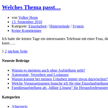
Welches Thema passt…
von
Volker Hepp
13. September 2010
Kategorie:
Einzelarbeit
/
Hintergründe
/
System
Keine Kommentare
Ich hatte die letzten Tage ein interessantes Telefonat mit einer Frau,
kann…..
1
2
nächste Seite
Neueste Beiträge
Warum es meistens auch ohne Aufstellung geht?
Autonomie, Verzeihen und Loslassen
Warum kommt bei meinen Urlauben immer etwas dazwischen?
Welche Voraussetzungen brauche ich für eine Einzelaufstellun
Familienaufstellung als „billige Lösung“ für Herausforderunge
Kategorien
Allgemein