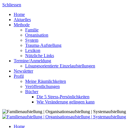
Skip
Schliessen
to
Home
content
Aktuelles
Methode
Familie
Organisation
System
Trauma-Aufstellung
Lexikon
Nützliche Links
Termine/Anmeldung
Lösungsorientierte Einzelaufstellungen
Newsletter
Profil
Meine Räumlichkeiten
Veröffentlichungen
Bücher
Die 5 Stress-Persönlichkeiten
Wie Veränderung gelingen kann
Home