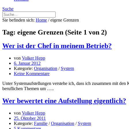
Suche
Sie befinden sich:
Home
/
eigene Grenzen
Tag: eigene Grenzen
(Seite 1 von 2)
Wer ist der Chef in meinem Betrieb?
von
Volker Hepp
6. Januar 2012
Kategorie:
Organisation
/
System
Keine Kommentare
Unter Systemaufstellungen verstehe ich, dass ich zusammen mit den Kund
beruflichen Themen um …..
Wer bewertet eine Aufstellung eigentlich?
von
Volker Hepp
25. Oktober 2011
Kategorie:
Familie
/
Organisation
/
System
5 Kommentare