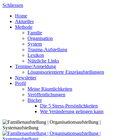
Skip
Schliessen
to
Home
content
Aktuelles
Methode
Familie
Organisation
System
Trauma-Aufstellung
Lexikon
Nützliche Links
Termine/Anmeldung
Lösungsorientierte Einzelaufstellungen
Newsletter
Profil
Meine Räumlichkeiten
Veröffentlichungen
Bücher
Die 5 Stress-Persönlichkeiten
Wie Veränderung gelingen kann