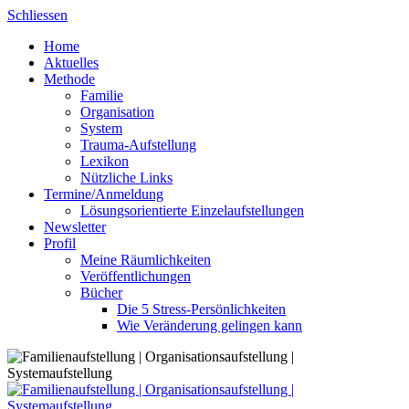
Skip
Schliessen
to
Home
content
Aktuelles
Methode
Familie
Organisation
System
Trauma-Aufstellung
Lexikon
Nützliche Links
Termine/Anmeldung
Lösungsorientierte Einzelaufstellungen
Newsletter
Profil
Meine Räumlichkeiten
Veröffentlichungen
Bücher
Die 5 Stress-Persönlichkeiten
Wie Veränderung gelingen kann