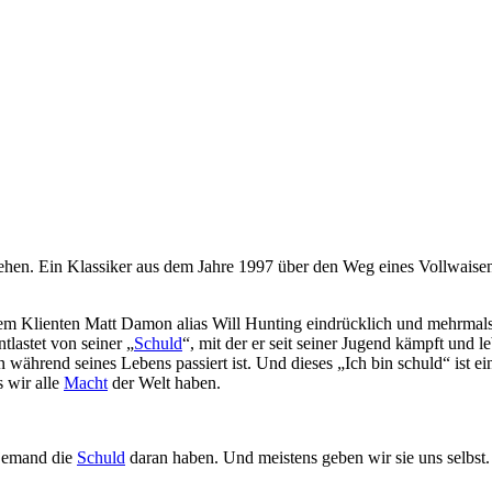
ehen. Ein Klassiker aus dem Jahre 1997 über den Weg eines Vollwaisen
inem Klienten Matt Damon alias Will Hunting eindrücklich und mehrmals
tlastet von seiner „
Schuld
“, mit der er seit seiner Jugend kämpft und l
ährend seines Lebens passiert ist. Und dieses „Ich bin schuld“ ist e
 wir alle
Macht
der Welt haben.
djemand die
Schuld
daran haben. Und meistens geben wir sie uns selbst