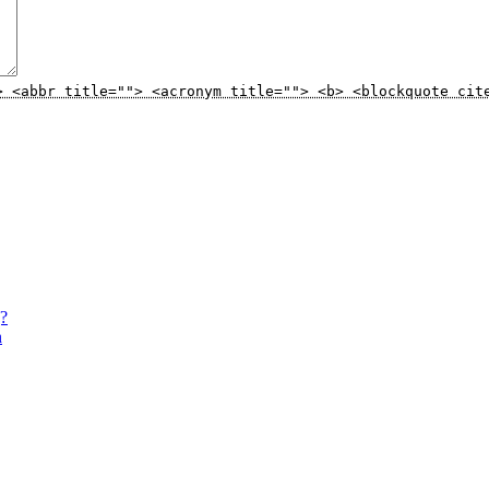
> <abbr title=""> <acronym title=""> <b> <blockquote cit
g?
n