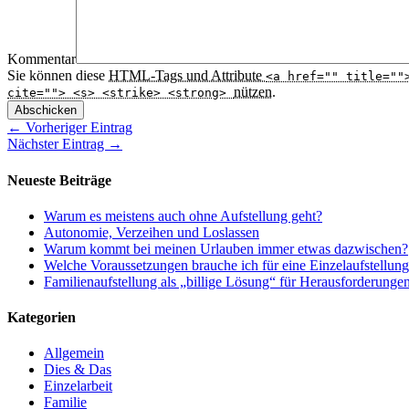
Kommentar
Sie können diese
HTML
-Tags und Attribute
<a href="" title=""
nützen.
cite=""> <s> <strike> <strong>
Abschicken
← Vorheriger Eintrag
Nächster Eintrag →
Neueste Beiträge
Warum es meistens auch ohne Aufstellung geht?
Autonomie, Verzeihen und Loslassen
Warum kommt bei meinen Urlauben immer etwas dazwischen?
Welche Voraussetzungen brauche ich für eine Einzelaufstellun
Familienaufstellung als „billige Lösung“ für Herausforderunge
Kategorien
Allgemein
Dies & Das
Einzelarbeit
Familie