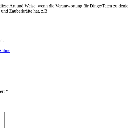
diese Art und Weise, wenn die Verantwortung für Dinge/Taten zu denj
 und Zauberkräfte hat, z.B.
ls.
Sühne
iert
*