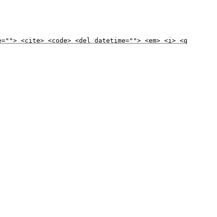
e=""> <cite> <code> <del datetime=""> <em> <i> <q