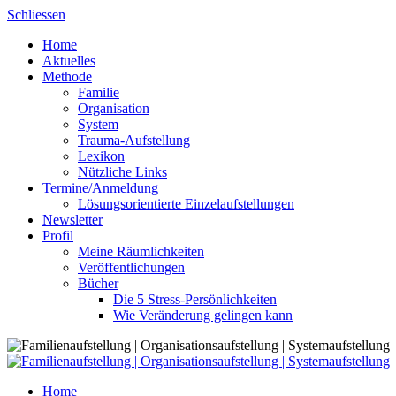
Skip
Schliessen
to
Home
content
Aktuelles
Methode
Familie
Organisation
System
Trauma-Aufstellung
Lexikon
Nützliche Links
Termine/Anmeldung
Lösungsorientierte Einzelaufstellungen
Newsletter
Profil
Meine Räumlichkeiten
Veröffentlichungen
Bücher
Die 5 Stress-Persönlichkeiten
Wie Veränderung gelingen kann
Home