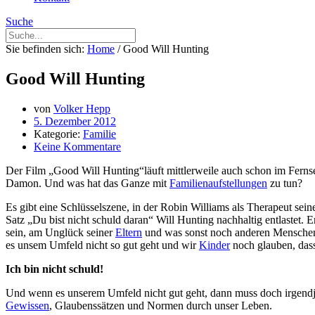
Suche
Sie befinden sich:
Home
/
Good Will Hunting
Good Will Hunting
von
Volker Hepp
5. Dezember 2012
Kategorie:
Familie
Keine Kommentare
Der Film „Good Will Hunting“läuft mittlerweile auch schon im Ferns
Damon. Und was hat das Ganze mit
Familienaufstellungen
zu tun?
Es gibt eine Schlüsselszene, in der Robin Williams als Therapeut se
Satz „Du bist nicht schuld daran“ Will Hunting nachhaltig entlastet. En
sein, am Unglück seiner
Eltern
und was sonst noch anderen Menschen w
es unsem Umfeld nicht so gut geht und wir
Kinder
noch glauben, dass
Ich bin nicht schuld!
Und wenn es unserem Umfeld nicht gut geht, dann muss doch irgen
Gewissen
, Glaubenssätzen und Normen durch unser Leben.