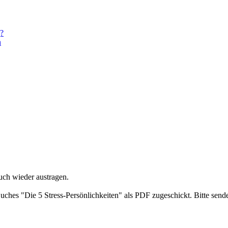
g?
n
uch wieder austragen.
ches "Die 5 Stress-Persönlichkeiten" als PDF zugeschickt. Bitte send