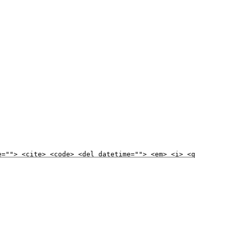
e=""> <cite> <code> <del datetime=""> <em> <i> <q