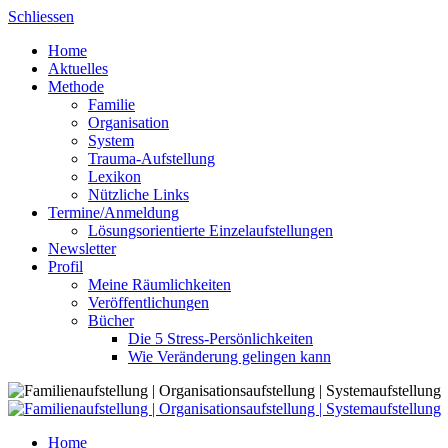
Skip
Schliessen
to
Home
content
Aktuelles
Methode
Familie
Organisation
System
Trauma-Aufstellung
Lexikon
Nützliche Links
Termine/Anmeldung
Lösungsorientierte Einzelaufstellungen
Newsletter
Profil
Meine Räumlichkeiten
Veröffentlichungen
Bücher
Die 5 Stress-Persönlichkeiten
Wie Veränderung gelingen kann
Home