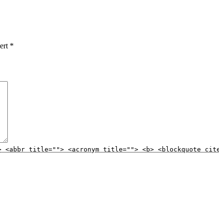
iert
*
> <abbr title=""> <acronym title=""> <b> <blockquote cit