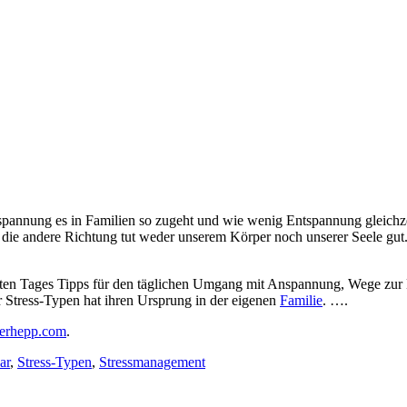
nspannung es in Familien so zugeht und wie wenig Entspannung gleich
 die andere Richtung tut weder unserem Körper noch unserer Seele gu
amten Tages Tipps für den täglichen Umgang mit Anspannung, Wege zur
r Stress-Typen hat ihren Ursprung in der eigenen
Familie
. ….
erhepp.com
.
ar
,
Stress-Typen
,
Stressmanagement