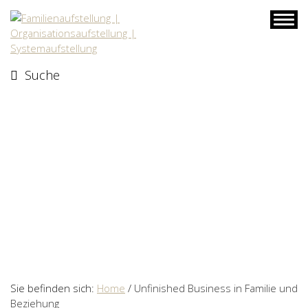
Skip
to
content
Suche
Sie befinden sich:
Home
/
Unfinished Business in Familie und
Beziehung