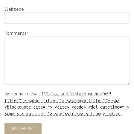
Webseite
Kommentar
Sie können diese
HTML
-Tags und Attribute
<a href=""
title=""> <abbr title=""> <acronym title=""> <b>
<blockquote cite=""> <cite> <code> <del datetime="">
nützen.
<em> <i> <q cite=""> <s> <strike> <strong>
ABSCHICKEN