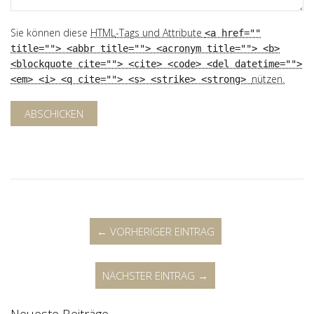
Sie können diese
HTML
-Tags und Attribute
<a href=""
title=""> <abbr title=""> <acronym title=""> <b>
<blockquote cite=""> <cite> <code> <del datetime="">
nützen.
<em> <i> <q cite=""> <s> <strike> <strong>
ABSCHICKEN
← VORHERIGER EINTRAG
NÄCHSTER EINTRAG →
Neueste Beiträge