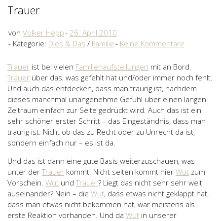
Trauer
von
Volker Hepp
26. April 2010
Kategorie:
Dies & Das
/
Familie
Keine Kommentare
Trauer
ist bei vielen
Familienaufstellungen
mit an Bord.
Trauer
über das, was gefehlt hat und/oder immer noch fehlt.
Und auch das entdecken, dass man traurig ist, nachdem
dieses manchmal unangenehme Gefühl über einen langen
Zeitraum einfach zur Seite gedrückt wird. Auch das ist ein
sehr schöner erster Schritt – das Eingeständnis, dass man
traurig ist. Nicht ob das zu Recht oder zu Unrecht da ist,
sondern einfach nur – es ist da.
Und das ist dann eine gute Basis weiterzuschauen, was
unter der
Trauer
kommt. Nicht selten kommt hier
Wut
zum
Vorschein.
Wut
und
Trauer
? Liegt das nicht sehr sehr weit
auseinander? Nein – die
Wut
, dass etwas nicht geklappt hat,
dass man etwas nicht bekommen hat, war meistens als
erste Reaktion vorhanden. Und da
Wut
in unserer