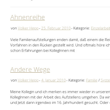
Ahnenreihe
von
Volker Hepp
25. Februar 2010
Kategorie:
Einzelarbei
Viele Familienaufstellungen enden damit, daß einem die Re
Vorfahren in den Rücken gestellt wird. Und oftmals höre i
schon Erfahrungen bei KollegInnen mit
Andere Wege
von
Volker Hepp
4. Januar 2010
Kategorie:
Familie
/
Syst
Meine Kollegin und ich merken es immer wieder in unsere
KollegInnen mit der Arbeit des Aufstellens umgehen. Da wird
und Jetzt dann irgendwo im 16. Jahrhundert gesucht. Oder