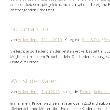
auffallen, lieb sein, pflegeleicht, nicht zu sehr in die eig
anstrengenden Arbeitstag …..
So tun als ob
von
Volker Hepp
30. Juli 2010
Kategorie:
Dies & Das
/
Sy
Vielleicht anschließend an den letzten Artikel besteht in Sy
Möglichkeit zu einem Probehandeln. Das bedeutet, ausges
Umfeld, zu einer …..
Wo ist der Vater?
von
Volker Hepp
3. Juli 2010
Kategorie:
Familie
Keine K
Immer mehr Kinder wachsen in vaterlosem Zustand auf, w
alleinerziehende Mütter gibt. Und manche Kinder lernen i