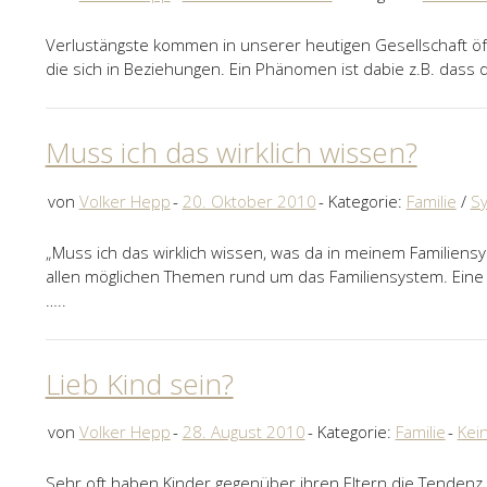
Verlustängste kommen in unserer heutigen Gesellschaft öft
die sich in Beziehungen. Ein Phänomen ist dabie z.B. dass 
Muss ich das wirklich wissen?
von
Volker Hepp
20. Oktober 2010
Kategorie:
Familie
/
S
„Muss ich das wirklich wissen, was da in meinem Familiensys
allen möglichen Themen rund um das Familiensystem. Eine we
…..
Lieb Kind sein?
von
Volker Hepp
28. August 2010
Kategorie:
Familie
Kei
Sehr oft haben Kinder gegenüber ihren Eltern die Tendenz,