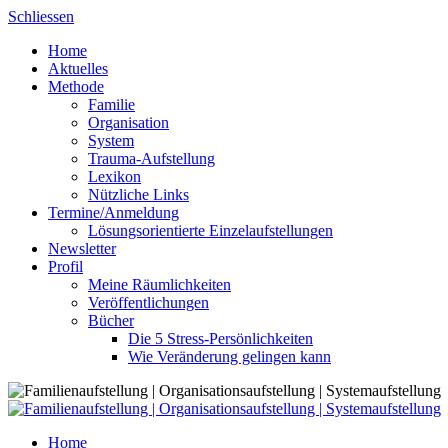
Skip
Schliessen
to
Home
content
Aktuelles
Methode
Familie
Organisation
System
Trauma-Aufstellung
Lexikon
Nützliche Links
Termine/Anmeldung
Lösungsorientierte Einzelaufstellungen
Newsletter
Profil
Meine Räumlichkeiten
Veröffentlichungen
Bücher
Die 5 Stress-Persönlichkeiten
Wie Veränderung gelingen kann
Home