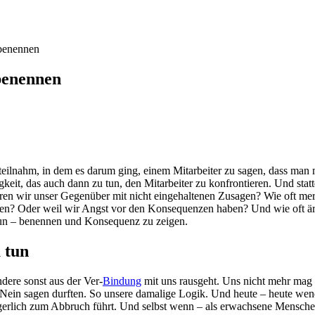
 benennen
benennen
teilnahm, in dem es darum ging, einem Mitarbeiter zu sagen, dass man 
igkeit, das auch dann zu tun, den Mitarbeiter zu konfrontieren. Und st
eren wir unser Gegenüber mit nicht eingehaltenen Zusagen? Wie oft merk
len? Oder weil wir Angst vor den Konsequenzen haben? Und wie oft ärg
tun – benennen und Konsequenz zu zeigen.
 tun
ndere sonst aus der Ver-
Bindung
mit uns rausgeht. Uns nicht mehr mag u
Nein sagen durften. So unsere damalige Logik. Und heute – heute wend
eigerlich zum Abbruch führt. Und selbst wenn – als erwachsene Mensch