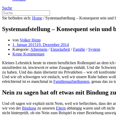
Suche
Sie befinden sich:
Home
/
Systemaufstellung – Konsequent sein und
Systemaufstellung – Konsequent sein und 
von
Volker Hepp
1. Januar 2015
19. Dezember 2014
Kategorie:
Allgemein
/
Einzelarbeit
/
Familie
/
System
Keine Kommentare
Kleines Lehrstück heute in einem beruflichen Rollenspiel an dem ich 
unzufrieden ist, inwieweit er seine Zusagen einhält. Und die Schwier
zu haben. Und das dann übersetzt ins Privatleben – wie oft konfronti
Und wie oft schweigen wir einfach, weil wir unsere Ruhe haben wol
erleichternd ist es manchmal in
Familienaufstellungen
, genau das zu 
Nein zu sagen hat oft etwas mit Bindung zu
Und oft sagen wir explizit nicht Nein, weil wir befürchten, dass der a
wir von der
Bindung
zu unseren
Eltern
abhängig waren und oft nicht 
nicht hinterprüft, ob ein Nein zum Beispiel in einer Beziehung unw