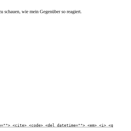
zu schauen, wie mein Gegenüber so reagiert.
e=""> <cite> <code> <del datetime=""> <em> <i> <q