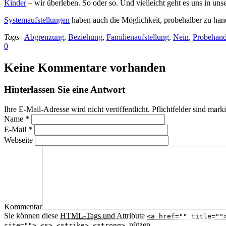
Kinder
– wir überleben. So oder so. Und vielleicht geht es uns in un
Systemaufstellungen
haben auch die Möglichkeit, probehalber zu han
Tags
|
Abgrenzung
,
Beziehung
,
Familienaufstellung
,
Nein
,
Probehand
0
Keine Kommentare vorhanden
Hinterlassen Sie eine Antwort
Ihre E-Mail-Adresse wird nicht veröffentlicht. Pflichtfelder sind mark
Name
*
E-Mail
*
Webseite
Kommentar
Sie können diese
HTML
-Tags und Attribute
<a href="" title=""
nützen.
cite=""> <s> <strike> <strong>