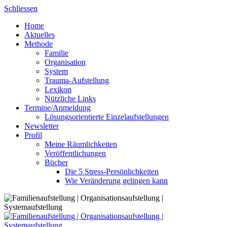
Skip
Schliessen
to
Home
content
Aktuelles
Methode
Familie
Organisation
System
Trauma-Aufstellung
Lexikon
Nützliche Links
Termine/Anmeldung
Lösungsorientierte Einzelaufstellungen
Newsletter
Profil
Meine Räumlichkeiten
Veröffentlichungen
Bücher
Die 5 Stress-Persönlichkeiten
Wie Veränderung gelingen kann