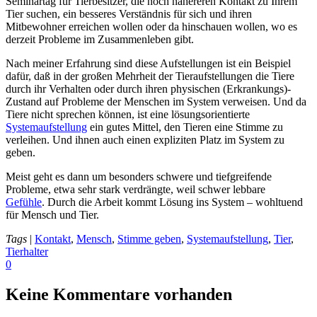
Seminartag für Tierbesitzer, die noch nähereren Kontakt zu Ihrem
Tier suchen, ein besseres Verständnis für sich und ihren
Mitbewohner erreichen wollen oder da hinschauen wollen, wo es
derzeit Probleme im Zusammenleben gibt.
Nach meiner Erfahrung sind diese Aufstellungen ist ein Beispiel
dafür, daß in der großen Mehrheit der Tieraufstellungen die Tiere
durch ihr Verhalten oder durch ihren physischen (Erkrankungs)-
Zustand auf Probleme der Menschen im System verweisen. Und da
Tiere nicht sprechen können, ist eine lösungsorientierte
Systemaufstellung
ein gutes Mittel, den Tieren eine Stimme zu
verleihen. Und ihnen auch einen expliziten Platz im System zu
geben.
Meist geht es dann um besonders schwere und tiefgreifende
Probleme, etwa sehr stark verdrängte, weil schwer lebbare
Gefühle
. Durch die Arbeit kommt Lösung ins System – wohltuend
für Mensch und Tier.
Tags
|
Kontakt
,
Mensch
,
Stimme geben
,
Systemaufstellung
,
Tier
,
Tierhalter
0
Keine Kommentare vorhanden