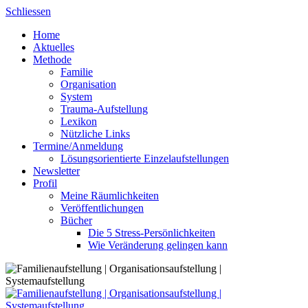
Skip
Schliessen
to
Home
content
Aktuelles
Methode
Familie
Organisation
System
Trauma-Aufstellung
Lexikon
Nützliche Links
Termine/Anmeldung
Lösungsorientierte Einzelaufstellungen
Newsletter
Profil
Meine Räumlichkeiten
Veröffentlichungen
Bücher
Die 5 Stress-Persönlichkeiten
Wie Veränderung gelingen kann