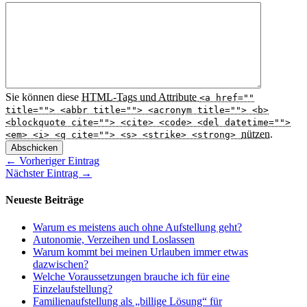
Sie können diese
HTML
-Tags und Attribute
<a href=""
title=""> <abbr title=""> <acronym title=""> <b>
<blockquote cite=""> <cite> <code> <del datetime="">
nützen.
<em> <i> <q cite=""> <s> <strike> <strong>
Abschicken
← Vorheriger Eintrag
Nächster Eintrag →
Neueste Beiträge
Warum es meistens auch ohne Aufstellung geht?
Autonomie, Verzeihen und Loslassen
Warum kommt bei meinen Urlauben immer etwas
dazwischen?
Welche Voraussetzungen brauche ich für eine
Einzelaufstellung?
Familienaufstellung als „billige Lösung“ für