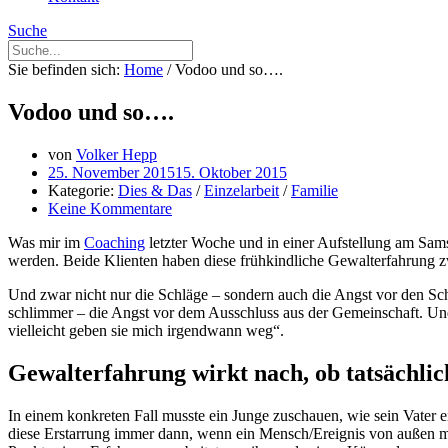
Suche
Sie befinden sich:
Home
/
Vodoo und so….
Vodoo und so….
von
Volker Hepp
25. November 2015
15. Oktober 2015
Kategorie:
Dies & Das
/
Einzelarbeit
/
Familie
Keine Kommentare
Was mir im
Coaching
letzter Woche und in einer Aufstellung am Sams
werden. Beide Klienten haben diese frühkindliche Gewalterfahrung z
Und zwar nicht nur die Schläge – sondern auch die Angst vor den Sc
schlimmer – die Angst vor dem Ausschluss aus der Gemeinschaft. Und 
vielleicht geben sie mich irgendwann weg“.
Gewalterfahrung wirkt nach, ob tatsächlic
In einem konkreten Fall musste ein Junge zuschauen, wie sein Vater e
diese Erstarrung immer dann, wenn ein Mensch/Ereignis von außen m