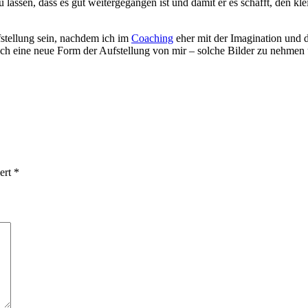
 lassen, dass es gut weitergegangen ist und damit er es schafft, den k
tellung sein, nachdem ich im
Coaching
eher mit der Imagination und d
n. Auch eine neue Form der Aufstellung von mir – solche Bilder zu nehm
iert
*