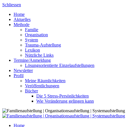
Skip
Schliessen
to
Home
content
Aktuelles
Methode
Familie
Organisation
System
Trauma-Aufstellung
Lexikon
Nützliche Links
Termine/Anmeldung
Lösungsorientierte Einzelaufstellungen
Newsletter
Profil
Meine Räumlichkeiten
Veröffentlichungen
Bücher
Die 5 Stress-Persönlichkeiten
Wie Veränderung gelingen kann
Home