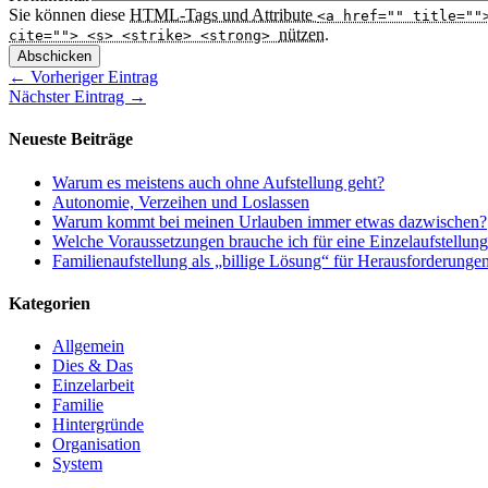
Sie können diese
HTML
-Tags und Attribute
<a href="" title=""
nützen.
cite=""> <s> <strike> <strong>
Abschicken
← Vorheriger Eintrag
Nächster Eintrag →
Neueste Beiträge
Warum es meistens auch ohne Aufstellung geht?
Autonomie, Verzeihen und Loslassen
Warum kommt bei meinen Urlauben immer etwas dazwischen?
Welche Voraussetzungen brauche ich für eine Einzelaufstellun
Familienaufstellung als „billige Lösung“ für Herausforderunge
Kategorien
Allgemein
Dies & Das
Einzelarbeit
Familie
Hintergründe
Organisation
System