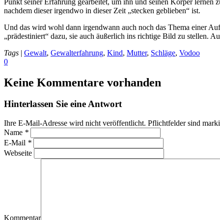
Punkt seiner Erfahrung gearbeitet, um ihn und seinen Körper lernen zu
nachdem dieser irgendwo in dieser Zeit „stecken geblieben“ ist.
Und das wird wohl dann irgendwann auch noch das Thema einer Aufs
„prädestiniert“ dazu, sie auch äußerlich ins richtige Bild zu stelle
Tags
|
Gewalt
,
Gewalterfahrung
,
Kind
,
Mutter
,
Schläge
,
Vodoo
0
Keine Kommentare vorhanden
Hinterlassen Sie eine Antwort
Ihre E-Mail-Adresse wird nicht veröffentlicht. Pflichtfelder sind mark
Name
*
E-Mail
*
Webseite
Kommentar