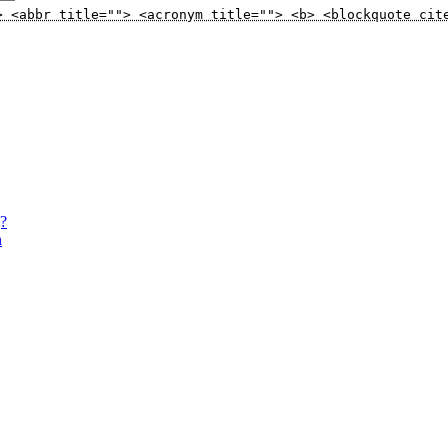
> <abbr title=""> <acronym title=""> <b> <blockquote cit
g?
n