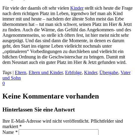
Für viele der daamls oft sehr vielen
Kinder
stellt sich heute die Frage
nach dem richtigen Platz im Leben, irgendwo lief man als Kind
immer mit und heute – nachdem der älteste Sohn meist das Erbe
übernommen hat – tut man sich schwer, seinen Platz im Hier & Jetzt
zu finden. Auch die Wärme, das Gefühl das Angekommen- und des
Angenommenseins, so stelle ich öfters fest, ist hier meist nicht sehr
ausgeprägt. Und das sind dann die Momente, in denen es darum
geht, den Start ins eigene Leben vielleicht nochmals unter
„optimaleren“ Vorbedingungen zu durchleben und vielleicht ein
bißchen Ordnung in die Geschwisterschar zu bringen. Damit mit
dem Neustart auch ein guter Platz im Hier & Jetzt gefunden wird.
Tags
|
Eltern
,
Eltern und Kinder
,
Erbfolge
,
Kinder
,
Übergabe
,
Vater
und Sohn
0
Keine Kommentare vorhanden
Hinterlassen Sie eine Antwort
Ihre E-Mail-Adresse wird nicht veröffentlicht. Pflichtfelder sind
markiert
*
Name
*