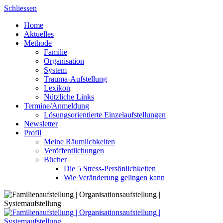
Skip
Schliessen
to
Home
content
Aktuelles
Methode
Familie
Organisation
System
Trauma-Aufstellung
Lexikon
Nützliche Links
Termine/Anmeldung
Lösungsorientierte Einzelaufstellungen
Newsletter
Profil
Meine Räumlichkeiten
Veröffentlichungen
Bücher
Die 5 Stress-Persönlichkeiten
Wie Veränderung gelingen kann