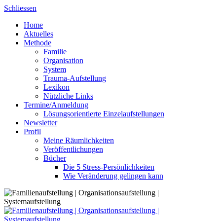
Skip
Schliessen
to
Home
content
Aktuelles
Methode
Familie
Organisation
System
Trauma-Aufstellung
Lexikon
Nützliche Links
Termine/Anmeldung
Lösungsorientierte Einzelaufstellungen
Newsletter
Profil
Meine Räumlichkeiten
Veröffentlichungen
Bücher
Die 5 Stress-Persönlichkeiten
Wie Veränderung gelingen kann