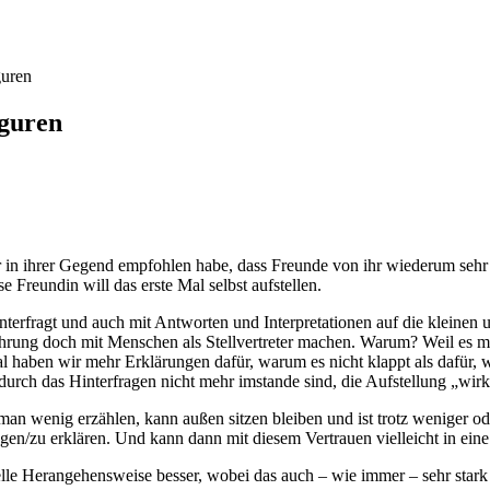
guren
iguren
er in ihrer Gegend empfohlen habe, dass Freunde von ihr wiederum sehr
e Freundin will das erste Mal selbst aufstellen.
hinterfragt und auch mit Antworten und Interpretationen auf die klein
fahrung doch mit Menschen als Stellvertreter machen. Warum? Weil es me
aben wir mehr Erklärungen dafür, warum es nicht klappt als dafür, wa
durch das Hinterfragen nicht mehr imstande sind, die Aufstellung „wirk
man wenig erzählen, kann außen sitzen bleiben und ist trotz weniger o
ragen/zu erklären. Und kann dann mit diesem Vertrauen vielleicht in ein
ionelle Herangehensweise besser, wobei das auch – wie immer – sehr st