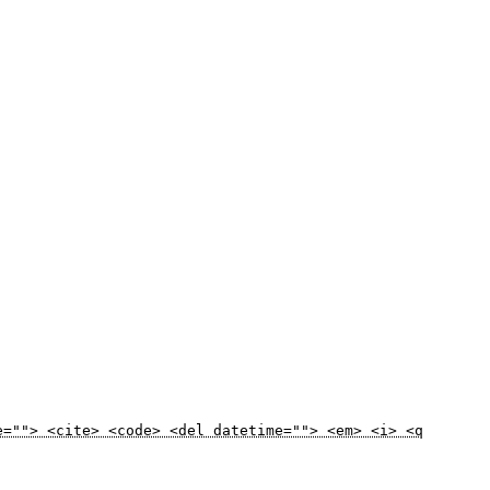
e=""> <cite> <code> <del datetime=""> <em> <i> <q