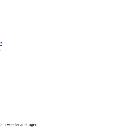
g?
n
uch wieder austragen.