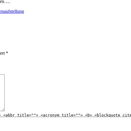
eren….
naufstellung
iert
*
> <abbr title=""> <acronym title=""> <b> <blockquote cit