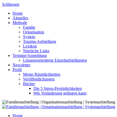
Skip
Schliessen
to
Home
content
Aktuelles
Methode
Familie
Organisation
System
Trauma-Aufstellung
Lexikon
Nützliche Links
Termine/Anmeldung
Lösungsorientierte Einzelaufstellungen
Newsletter
Profil
Meine Räumlichkeiten
Veröffentlichungen
Bücher
Die 5 Stress-Persönlichkeiten
Wie Veränderung gelingen kann
Home