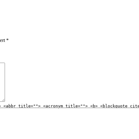
iert
*
> <abbr title=""> <acronym title=""> <b> <blockquote cit