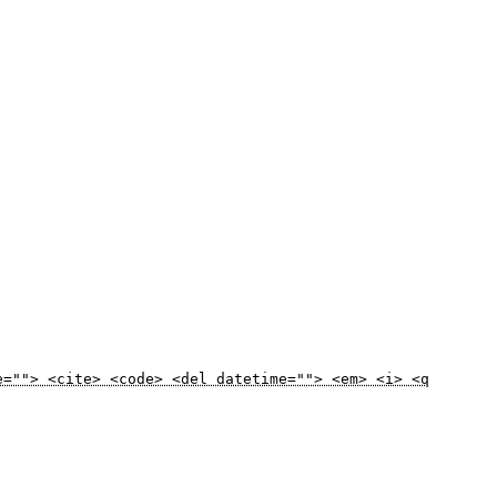
e=""> <cite> <code> <del datetime=""> <em> <i> <q