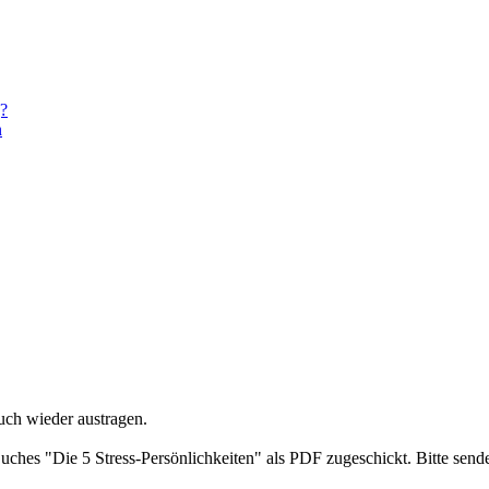
g?
n
uch wieder austragen.
ches "Die 5 Stress-Persönlichkeiten" als PDF zugeschickt. Bitte send