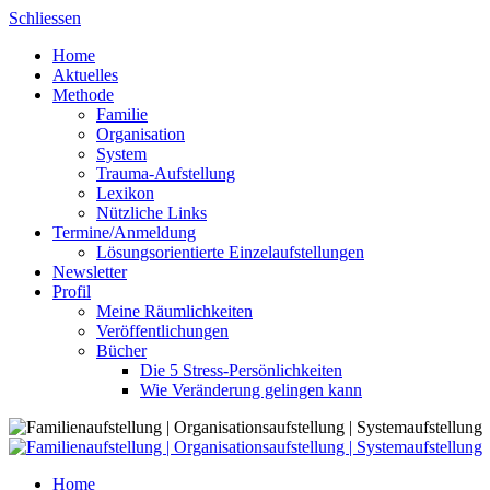
Skip
Schliessen
to
Home
content
Aktuelles
Methode
Familie
Organisation
System
Trauma-Aufstellung
Lexikon
Nützliche Links
Termine/Anmeldung
Lösungsorientierte Einzelaufstellungen
Newsletter
Profil
Meine Räumlichkeiten
Veröffentlichungen
Bücher
Die 5 Stress-Persönlichkeiten
Wie Veränderung gelingen kann
Home