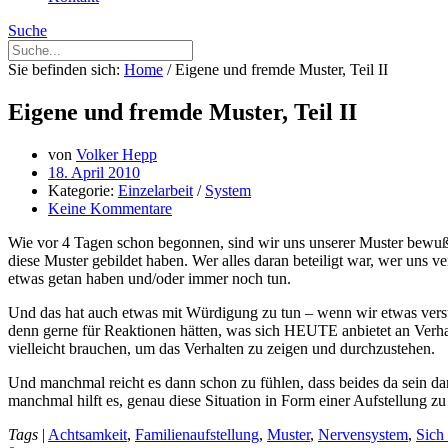
Suche
Sie befinden sich:
Home
/
Eigene und fremde Muster, Teil II
Eigene und fremde Muster, Teil II
von
Volker Hepp
18. April 2010
Kategorie:
Einzelarbeit
/
System
Keine Kommentare
Wie vor 4 Tagen schon begonnen, sind wir uns unserer Muster bewuß
diese Muster gebildet haben. Wer alles daran beteiligt war, wer uns 
etwas getan haben und/oder immer noch tun.
Und das hat auch etwas mit Würdigung zu tun – wenn wir etwas verste
denn gerne für Reaktionen hätten, was sich HEUTE anbietet an Verh
vielleicht brauchen, um das Verhalten zu zeigen und durchzustehen.
Und manchmal reicht es dann schon zu fühlen, dass beides da sein da
manchmal hilft es, genau diese Situation in Form einer Aufstellung zu 
Tags
|
Achtsamkeit
,
Familienaufstellung
,
Muster
,
Nervensystem
,
Sich