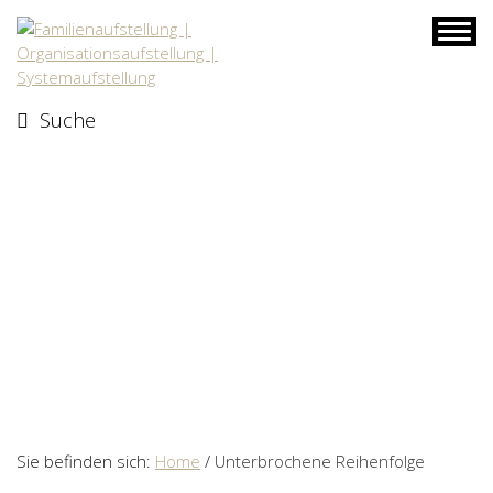
Skip
to
content
Suche
Sie befinden sich:
Home
/
Unterbrochene Reihenfolge