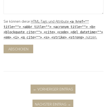
Sie können diese
HTML
-Tags und Attribute
<a href=""
title=""> <abbr title=""> <acronym title=""> <b>
<blockquote cite=""> <cite> <code> <del datetime="">
nützen.
<em> <i> <q cite=""> <s> <strike> <strong>
ABSCHICKEN
← VORHERIGER EINTRAG
NÄCHSTER EINTRAG →