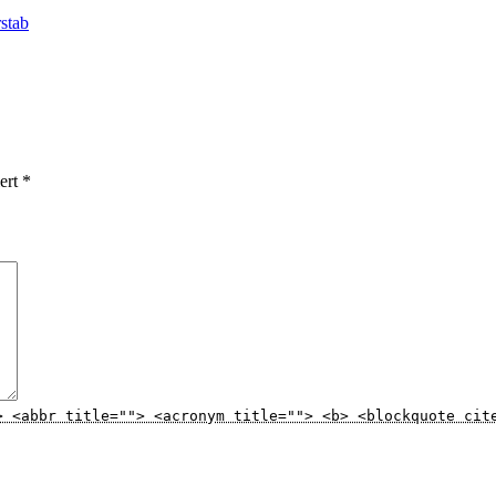
stab
iert
*
> <abbr title=""> <acronym title=""> <b> <blockquote cit