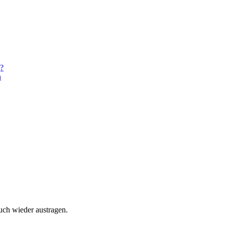
g?
n
uch wieder austragen.