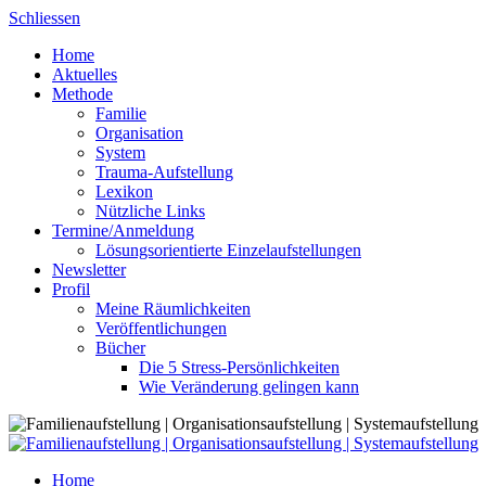
Skip
Schliessen
to
Home
content
Aktuelles
Methode
Familie
Organisation
System
Trauma-Aufstellung
Lexikon
Nützliche Links
Termine/Anmeldung
Lösungsorientierte Einzelaufstellungen
Newsletter
Profil
Meine Räumlichkeiten
Veröffentlichungen
Bücher
Die 5 Stress-Persönlichkeiten
Wie Veränderung gelingen kann
Home