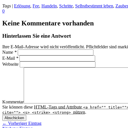
Tags
|
Erlösung
,
Fee
,
Handeln
,
Schritte
,
Selbstbestimmt leben
,
Zauber
0
Keine Kommentare vorhanden
Hinterlassen Sie eine Antwort
Ihre E-Mail-Adresse wird nicht veröffentlicht. Pflichtfelder sind mark
Name
*
E-Mail
*
Webseite
Kommentar
Sie können diese
HTML
-Tags und Attribute
<a href="" title=""
nützen.
cite=""> <s> <strike> <strong>
Abschicken
← Vorheriger Eintrag