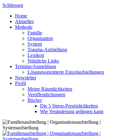
Skip
Schliessen
to
Home
content
Aktuelles
Methode
Familie
Organisation
System
Trauma-Aufstellung
Lexikon
Nützliche Links
Termine/Anmeldung
Lösungsorientierte Einzelaufstellungen
Newsletter
Profil
Meine Räumlichkeiten
Veröffentlichungen
Bücher
Die 5 Stress-Persönlichkeiten
Wie Veränderung gelingen kann