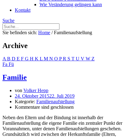
Wie Veränderung gelingen kann
Kontakt
Suche
Sie befinden sich:
Home
/
Familienaufstellung
Archive
A
B
D
E
F
G
H
K
L
M
N
O
P
R
S
T
U
V
W
Z
Fa
Fü
Familie
von
Volker Hepp
24. Oktober 2015
22. Juli 2019
Kategorie:
Familienaufstellung
Kommentare sind geschlossen
Neben den Eltern und der Bindung ist innerhalb der
Familienaufstellung die eigene Familie ein zentraler Punkt der
Vorannahmen, unter denen Familienaufstellungen geschehen.
Grundsätzlich wird zwischen der Herkunftsfamilie (Eltern,