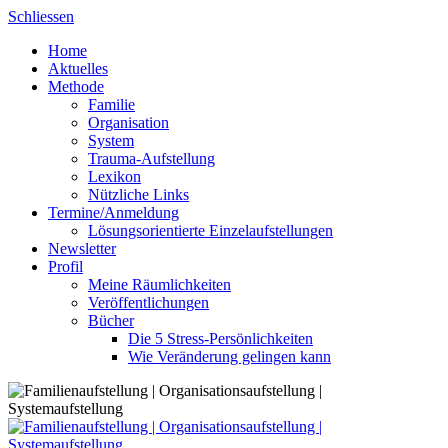
Skip
Schliessen
to
Home
content
Aktuelles
Methode
Familie
Organisation
System
Trauma-Aufstellung
Lexikon
Nützliche Links
Termine/Anmeldung
Lösungsorientierte Einzelaufstellungen
Newsletter
Profil
Meine Räumlichkeiten
Veröffentlichungen
Bücher
Die 5 Stress-Persönlichkeiten
Wie Veränderung gelingen kann